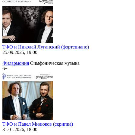
ТФО и Николай Луганский (фортепиано)
25
.09.2025
, 19:00
...
Филармония
Симфоническая музыка
6+
ТФО и Павел Милюков (скрипка)
31
.01.2026
, 18:00
...