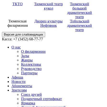
ТКТО
Тюменский театр
Тюменский
кукол
большой
драматический
театр
Тюменская
Дворец культуры
Тобольский
филармония
Нефтяник
драматический
театр
Версия для слабовидящих
Касса: +7 (3452)
68-77-77
О нас
О филармонии
Залы
Жанры
Коллективы
Руководство
Партнеры
Афиша
Новости
Абонементы
Зрителям
Союз друзей
Подарочный сертификат
Ярмарка