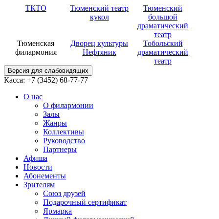
ТКТО
Тюменский театр
Тюменский
кукол
большой
драматический
театр
Тюменская
Дворец культуры
Тобольский
филармония
Нефтяник
драматический
театр
Версия для слабовидящих
Касса: +7 (3452)
68-77-77
О нас
О филармонии
Залы
Жанры
Коллективы
Руководство
Партнеры
Афиша
Новости
Абонементы
Зрителям
Союз друзей
Подарочный сертификат
Ярмарка