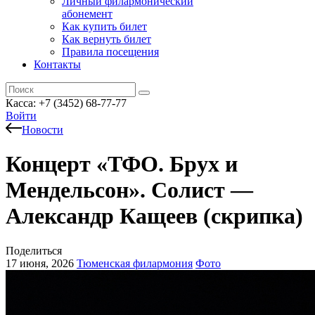
Личный филармонический
абонемент
Как купить билет
Как вернуть билет
Правила посещения
Контакты
Касса: +7 (3452)
68-77-77
Войти
Новости
Концерт «ТФО. Брух и
Мендельсон». Солист —
Александр Кащеев (скрипка)
Поделиться
17 июня, 2026
Тюменская филармония
Фото