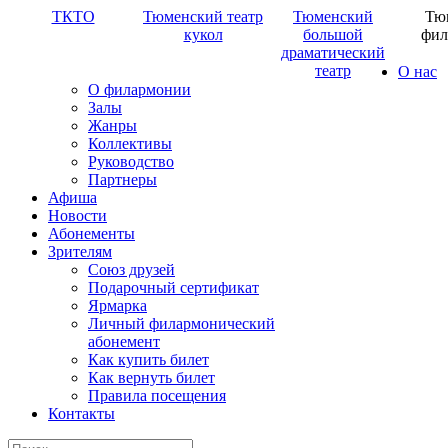
ТКТО
Тюменский театр
Тюменский
Тю
кукол
большой
фил
драматический
театр
О нас
О филармонии
Залы
Жанры
Коллективы
Руководство
Партнеры
Афиша
Новости
Абонементы
Зрителям
Союз друзей
Подарочный сертификат
Ярмарка
Личный филармонический
абонемент
Как купить билет
Как вернуть билет
Правила посещения
Контакты