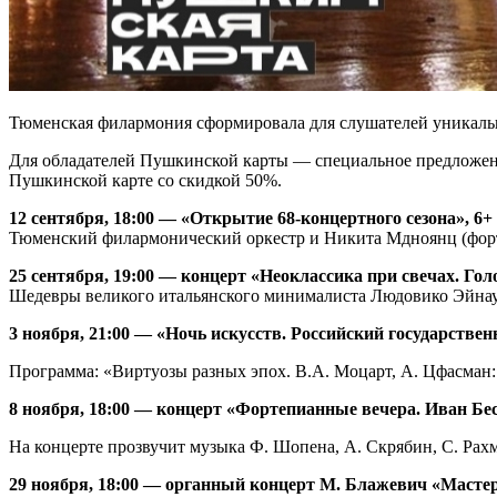
Тюменская филармония сформировала для слушателей уникальн
Для обладателей Пушкинской карты — специальное предложени
Пушкинской карте со скидкой 50%.
12 сентября, 18:00 — «Открытие 68-концертного сезона», 6+
Тюменский филармонический оркестр и Никита Мдноянц (форт
25 сентября, 19:00 — концерт «Неоклассика при свечах. Го
Шедевры великого итальянского минималиста Людовико Эйна
3 ноября, 21:00 — «Ночь искусств. Российский государств
Программа: «Виртуозы разных эпох. В.А. Моцарт, А. Цфасман:
8 ноября, 18:00 — концерт «Фортепианные вечера. Иван Бес
На концерте прозвучит музыка Ф. Шопена, А. Скрябин, С. Ра
29 ноября, 18:00 — органный концерт М. Блажевич «Мастер