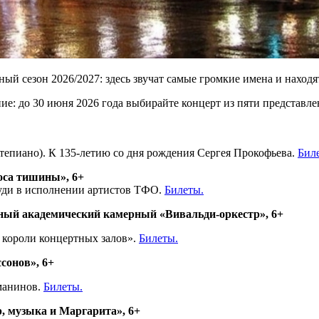
ый сезон 2026/2027: здесь звучат самые громкие имена и нахо
е: до 30 июня 2026 года выбирайте концерт из пяти представл
епиано). К 135-летию со дня рождения Сергея Прокофьева.
Бил
лоса тишины», 6+
уди в исполнении артистов ТФО.
Билеты.
енный академический камерный «Вивальди-оркестр», 6+
 короли концертных залов».
Билеты.
сонов», 6+
хманинов.
Билеты.
, музыка и Маргарита», 6+