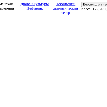
менская
Дворец культуры
Тобольский
Версия для сл
армония
Нефтяник
драматический
Касса: +7 (3452
театр