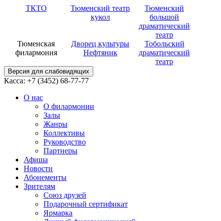
ТКТО
Тюменский театр
Тюменский
кукол
большой
драматический
театр
Тюменская
Дворец культуры
Тобольский
филармония
Нефтяник
драматический
театр
Версия для слабовидящих
Касса: +7 (3452)
68-77-77
О нас
О филармонии
Залы
Жанры
Коллективы
Руководство
Партнеры
Афиша
Новости
Абонементы
Зрителям
Союз друзей
Подарочный сертификат
Ярмарка