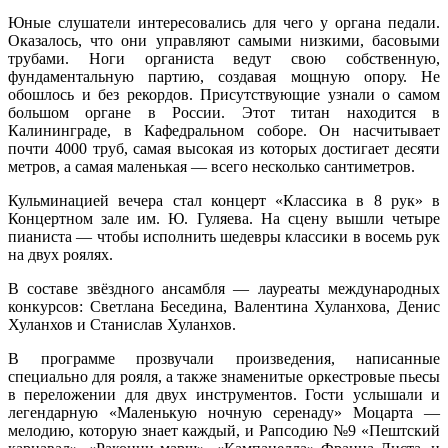
Юные слушатели интересовались для чего у органа педали.
Оказалось, что они управляют самыми низкими, басовыми
трубами. Ноги органиста ведут свою собственную,
фундаментальную партию, создавая мощную опору. Не
обошлось и без рекордов. Присутствующие узнали о самом
большом органе в России. Этот титан находится в
Калининграде, в Кафедральном соборе. Он насчитывает
почти 4000 труб, самая высокая из которых достигает десяти
метров, а самая маленькая — всего несколько сантиметров.
Кульминацией вечера стал концерт «Классика в 8 рук» в
Концертном зале им. Ю. Гуляева. На сцену вышли четыре
пианиста — чтобы исполнить шедевры классики в восемь рук
на двух роялях.
В составе звёздного ансамбля — лауреаты международных
конкурсов: Светлана Беседина, Валентина Хуланхова, Денис
Хуланхов и Станислав Хуланхов.
В программе прозвучали произведения, написанные
специально для рояля, а также знаменитые оркестровые пьесы
в переложении для двух инструментов. Гости услышали и
легендарную «Маленькую ночную серенаду» Моцарта —
мелодию, которую знает каждый, и Рапсодию №9 «Пештский