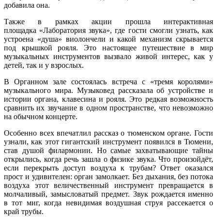
добавила она.
Также в рамках акции прошла интерактивная
площадка «Лаборатория звука», где гости смогли узнать, как
устроена «душа» виолончели и какой механизм скрывается
под крышкой рояля. Это настоящее путешествие в мир
музыкальных инструментов вызвало живой интерес, как у
детей, так и у взрослых.
В Органном зале состоялась встреча с «тремя королями»
музыкального мира. Музыковед рассказала об устройстве и
истории органа, клавесина и рояля. Это редкая возможность
сравнить их звучание в одном пространстве, что невозможно
на обычном концерте.
Особенно всех впечатлил рассказ о тюменском органе. Гости
узнали, как этот гигантский инструмент появился в Тюмени,
став душой филармонии. Но самые захватывающие тайны
открылись, когда речь зашла о физике звука. Что произойдёт,
если перекрыть доступ воздуха к трубам? Ответ оказался
прост и удивителен: орган замолкает. Без дыхания, без потока
воздуха этот величественный инструмент превращается в
молчаливый, замысловатый предмет. Звук рождается именно
в тот миг, когда невидимая воздушная струя рассекается о
край трубы.