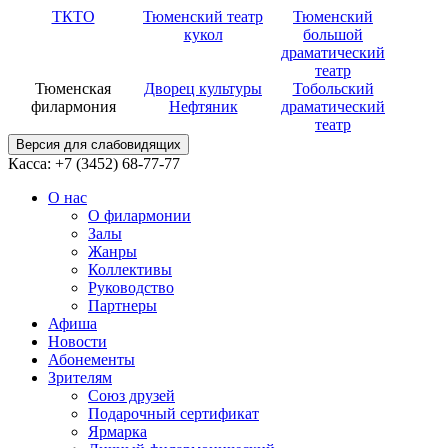
ТКТО
Тюменский театр
Тюменский
кукол
большой
драматический
театр
Тюменская
Дворец культуры
Тобольский
филармония
Нефтяник
драматический
театр
Версия для слабовидящих
Касса: +7 (3452)
68-77-77
О нас
О филармонии
Залы
Жанры
Коллективы
Руководство
Партнеры
Афиша
Новости
Абонементы
Зрителям
Союз друзей
Подарочный сертификат
Ярмарка