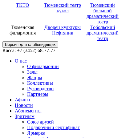
ТКТО
Тюменский театр
Тюменский
кукол
большой
драматический
театр
Тюменская
Дворец культуры
Тобольский
филармония
Нефтяник
драматический
театр
Версия для слабовидящих
Касса: +7 (3452)
68-77-77
О нас
О филармонии
Залы
Жанры
Коллективы
Руководство
Партнеры
Афиша
Новости
Абонементы
Зрителям
Союз друзей
Подарочный сертификат
Ярмарка