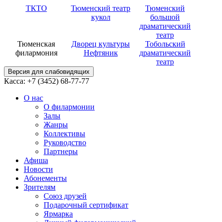
ТКТО
Тюменский театр
Тюменский
кукол
большой
драматический
театр
Тюменская
Дворец культуры
Тобольский
филармония
Нефтяник
драматический
театр
Версия для слабовидящих
Касса: +7 (3452)
68-77-77
О нас
О филармонии
Залы
Жанры
Коллективы
Руководство
Партнеры
Афиша
Новости
Абонементы
Зрителям
Союз друзей
Подарочный сертификат
Ярмарка