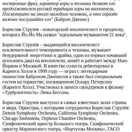
построение фраз, характер игры и техника делают его
продолжателем русской традиции игры на виолончели.
Посмотрите на этого молодого человека, а что гораздо
важнее послушайте его"
(Байрон Дженис)
Борислав Струлев - новаторский виолончелист и продюсер,
которого Йо-Йо Ма назвал "идеальным музыкантом 21 века".
Борислав Струлёв – выдающийся виолончелист
исключительного темперамента и техники, музыкант
безудержной энергетики и драйва, один из первых начавший
исполнять джаз на виолончели, живёт и работает между Нью-
Йорком и Москвой. В качестве солиста дебютировал в
Карнеги Холле в 1999 году — играл с легендарным
пианистом Байроном Дженисом а также был специальным
гостем на торжестве, посвященном Оскару Петерсону
(Карнеги Холл). Участвовал в записи саундтреков к фильму
«Турбулентность» Люка Бессона.
Борислав Струлев выступал в самых известных залах страны
и мира. Оркестры, с которыми сотрудничал Борислав Струлёв:
Detroit Symphony Orchestra, California Symphony Orchestra,
Chicago Sinfonietta, Orpheus Chamber Orchestra,
Симфонический оркестр Большого театра, Симфонический
оркестр Мариинского театра, «Виртуозы Москвы», ГАСО