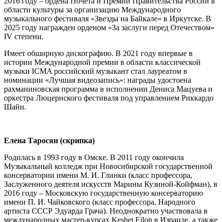
2016 году – ордена Почета и Премии Правительства России в
области культуры за организацию Международного
музыкального фестиваля «Звезды на Байкале» в Иркутске. В
2025 году награжден орденом «За заслуги перед Отечеством»
IV степени.
Имеет обширную дискографию. В 2021 году впервые в
истории Международной премии в области классической
музыки ICMA российский музыкант стал лауреатом в
номинации «Лучшая видеозапись»: награды удостоена
рахманиновская программа в исполнении Дениса Мацуева и
оркестра Люцернского фестиваля под управлением Риккардо
Шайи.
Елена Таросян (скрипка)
Родилась в 1993 году в Омске. В 2011 году окончила
Музыкальный колледж при Новосибирской государственной
консерватории имени М. И. Глинки (класс профессора,
Заслуженного деятеля искусств Марины Кузиной-Койфман), в
2016 году – Московскую государственную консерваторию
имени П. И. Чайковского (класс профессора, Народного
артиста СССР Эдуарда Грача). Неоднократно участвовала в
международных мастер-курсах Keshet Eilon в Израиле, а также