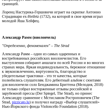
границей.
Лоренц Настурика-Гершовичи играет на скрипке Антонио
Страдивари ex-Heifetz (1732), на которой в свое время играл
молодой Яша Хейфец.
Александр Рамм (виолончель)
"Определенно, феноменален" – The Strad
Александр Рамм – один из самых одаренных и
востребованных российских виолончелистов. Его
выступления собирают аншлаги по всей России и во многих
странах мира. Яркая индивидуальность, бережное отношение
к звукоизвлечению, виртуозность, благородство и
убедительные трактовки - это те качества, которые
полюбились слушателям. Его дебютный альбом с сюитами
для виолончели соло Бенджамина Бриттена (Мелодия, 2018)
не только собрал восторженные отзывы российской и
зарубежной прессы (Der Spiegel, The Strad), но принес
Александру сравнение с Мстиславом Ростроповичем (The
Strad,
pizzicato.lu
) и получил награду «Выбор слушателей»
Нью-Йоркского фонда Violoncello Foundation (2018).