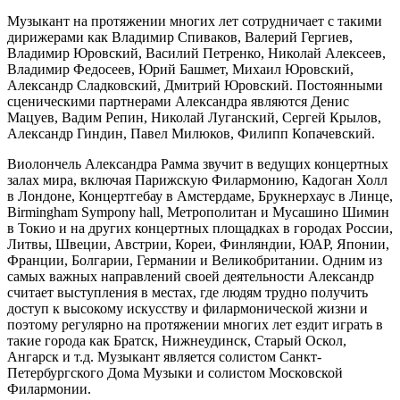
Музыкант на протяжении многих лет сотрудничает с такими
дирижерами как Владимир Спиваков, Валерий Гергиев,
Владимир Юровский, Василий Петренко, Николай Алексеев,
Владимир Федосеев, Юрий Башмет, Михаил Юровский,
Александр Сладковский, Дмитрий Юровский. Постоянными
сценическими партнерами Александра являются Денис
Мацуев, Вадим Репин, Николай Луганский, Сергей Крылов,
Александр Гиндин, Павел Милюков, Филипп Копачевский.
Виолончель Александра Рамма звучит в ведущих концертных
залах мира, включая Парижскую Филармонию, Кадоган Холл
в Лондоне, Концертгебау в Амстердаме, Брукнерхаус в Линце,
Birmingham Sympony hall, Метрополитан и Мусашино Шимин
в Токио и на других концертных площадках в городах России,
Литвы, Швеции, Австрии, Кореи, Финляндии, ЮАР, Японии,
Франции, Болгарии, Германии и Великобритании. Одним из
самых важных направлений своей деятельности Александр
считает выступления в местах, где людям трудно получить
доступ к высокому искусcтву и филармонической жизни и
поэтому регулярно на протяжении многих лет ездит играть в
такие города как Братск, Нижнеудинск, Старый Оскол,
Ангарск и т.д. Музыкант является солистом Санкт-
Петербургского Дома Музыки и солистом Московской
Филармонии.