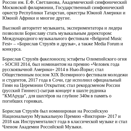
России им. Е.Ф. Светланова, Академический симфонический
Московской филармонии, Государственный симфонический
оркестр Республики Татарстан, оркестры Южной Америки и
Южной Африки и многие другие.
Высокий авторитет музыканта, экспериментатора и лидера
позволили Бориславу стать музыкальным директором:
Международного музыкального фестиваля «Belgorod Music
Fest» – «Борислав Струлёв и друзья», а также Media Forum и
конкурса.
Борислав Струлёв факелоносец эстафеты Олимпийского огня
- SOCHI 2014, был номинантом на премию «Человек года
русскоязычной Америки» 2014 в Нью-Йорке; стал
Общественным послом XIX Всемирного фестиваля молодежи
и студентов, 2017 года в Сочи, где исполнил официальный
Гимн на Церемонии Открытия; стал рекордсменом России
(русский Гиннесс) сыграв концерт в шахте рудника
"КМАруда", для шахтёров на глубине 340м в память о
погибших горняках.
Борислав Струлёв был номинирован на Российскую
Национальную Музыкальную Премию «Виктория» 2017 и
2018 как Инструменталист года в классической музыке и стал
Членом Академии Российской Музыки.