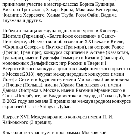
принимала участие в мастер-классах Бориса Кушнира,
Виктора Третьякова, Захара Брона, Максима Венгерова,
Филиппа Херревеге, Хаима Тауба, Розы Файн, Вадима
Глузмана и других.
Победительница международных конкурсов в Клостер-
Шёнтале (Германия), «Балтийское созвездие» в Санкт-
Петербурге, «Искусство и образование XXI века» в Киеве,
«Скрипка Севера» в Якутске (Гран-при), на острове Родос
(Греция, Гран-при), конкурса скрипачей в Астане (Казахстан,
Гран-при), имени Рудольфа Гуммерта в Казани (Гран-при),
молодежных Дельфийских игр России в Твери и I
Всероссийского конкурса артистов симфонического оркестра
в Москве(2018); лауреат международных конкурсов имени
Йозефа Сигети в Будапеште, имени Мирослава Лавриновича
в Плоцке (Польша), имени Абрама Ямпольского и имени
Давида Ойстраха в Москве, имени Евгения Мравинского в
Санкт-Петербурге, во Владивостоке и Эдуарда Грача в Дубне.
В 2022 году завоевала II премию на международном конкурсе
скрипачей Classic Strings в Дубае.
Лауреат XVll Международного конкурса имени П. И.
Чайковского (3 премия).
Как солистка участвует в программах Московской