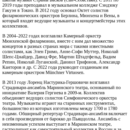
2019 годы преподавал в музыкальном колледже Сэндзоку
Гакуэн в Токио. В 2012 году основал Октет солистов
филармонических оркестров Берлина, Мюнхена и Вены, в
который входят ведущие музыканты и концертмейстеры этих
коллективов.
В 2004–2022 годах возглавлял Камерный оркестр
Мюнхенской филармонии, вместе с ним дал множество
концертов в разных странах мира с такими известными
солистами, как Элен Гримо, Анне-Софи Муттер, Николай
Шепс-Цнайдер, Давид Фре, Мартин Штадтфельд, Вадим
Репин, Николай Луганский, Даниил Трифонов, Александр
Канторов и др. С 2022 года руководит созданным им
камерным оркестром Münchner Virtuosen.
В 2013 году Лоренц Настурика-Гершовичи возглавил
Страдивари-ансамбль Мариинского театра, основанный по
инициативе Валерия Гергиева в 2009-м. Коллектив
объединяет ведущих солистов Симфонического оркестра
театра. Музыканты играют на старинных инструментах,
большинство из которых изготовлены между 1700 и 1780
годами. Обширный репертуар Страдивари-ансамбля включает
в себя произведения от барокко до Пьяццоллы. Ансамбль с
неизменным успехом выступает в Мариинском театре,
гастролирует как самостоятельный коллектив в России и за