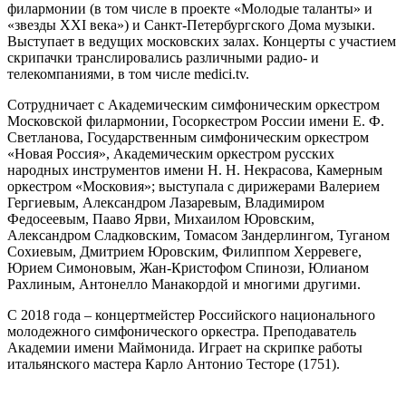
филармонии (в том числе в проекте «Молодые таланты» и
«звезды XXI века») и Санкт-Петербургского Дома музыки.
Выступает в ведущих московских залах. Концерты с участием
скрипачки транслировались различными радио- и
телекомпаниями, в том числе medici.tv.
Сотрудничает с Академическим симфоническим оркестром
Московской филармонии, Госоркестром России имени Е. Ф.
Светланова, Государственным симфоническим оркестром
«Новая Россия», Академическим оркестром русских
народных инструментов имени Н. Н. Некрасова, Камерным
оркестром «Московия»; выступала с дирижерами Валерием
Гергиевым, Александром Лазаревым, Владимиром
Федосеевым, Пааво Ярви, Михаилом Юровским,
Александром Сладковским, Томасом Зандерлингом, Туганом
Сохиевым, Дмитрием Юровским, Филиппом Херревеге,
Юрием Симоновым, Жан-Кристофом Спинози, Юлианом
Рахлиным, Антонелло Манакордой и многими другими.
С 2018 года – концертмейстер Российского национального
молодежного симфонического оркестра. Преподаватель
Академии имени Маймонида. Играет на скрипке работы
итальянского мастера Карло Антонио Тесторе (1751).