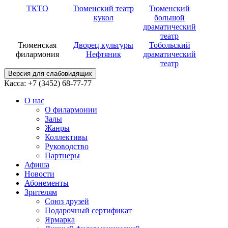
ТКТО
Тюменский театр
Тюменский
кукол
большой
драматический
театр
Тюменская
Дворец культуры
Тобольский
филармония
Нефтяник
драматический
театр
Версия для слабовидящих
Касса: +7 (3452)
68-77-77
О нас
О филармонии
Залы
Жанры
Коллективы
Руководство
Партнеры
Афиша
Новости
Абонементы
Зрителям
Союз друзей
Подарочный сертификат
Ярмарка