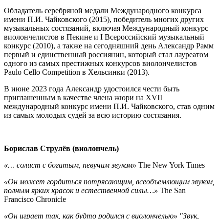
Обладатель серебряной медали Международного конкурса
имени П.И. Чайковского (2015), победитель многих других
музыкальных состязаний, включая Международный конкурс
виолончелистов в Пекине и I Всероссийский музыкальный
конкурс (2010), а также на сегодняшний день Александр Рамм
первый и единственный россиянин, который стал лауреатом
одного из самых престижных конкурсов виолончелистов
Paulo Cello Competition в Хельсинки (2013).
В июне 2023 года Александр удостоился чести быть
приглашенным в качестве члена жюри на ХVII
международный конкурс имени П.И. Чайковского, став одним
из самых молодых судей за всю историю состязания.
Борислав Струлёв (виолончель)
«… солист с богатым, певучим звуком»
The New York Times
«Он может гордиться потрясающим, всеобъемлющим звуком,
полным ярких красок и естественной силы…»
The San
Francisco Chronicle
«Он играет так, как будто родился с виолончелью» "Звук,