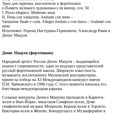
Трио для скрипки, виолончели и фортепиано
(«Памяти великого художника») ля минор, соч. 50
I. Pezzo elegiaco. Moderato assai
II. Tema con variazioni. Andante con moto –
Variazione finale e coda. Allegro risoluto e con fuoco – Andante con
moto
Исполняют Лоренц Настурика-Гершовичи, Александр Рамм и
Денис Мацуев
Денис Мацуев (фортепиано)
Народный артист России Денис Мацуев – выдающийся
пианист современности, один из ведущих представителей
русской фортепианной школы. Широкую известность
музыканту, воспитаннику Московской консерватории,
принесла победа на XI Международном конкурсе имени
П.И. Чайковского в 1998 году. С этого момента началась его
блестящая международная карьера.
Сольные концерты Дениса Мацуева проходили в Карнеги-
холле в Нью-Йорке, чикагском Симфони-холле, Доме
симфонической музыки Монреаля, Кернер-холле в Торонто,
Виктория-холле в Женеве, Концертхаусе и Музикферайне в