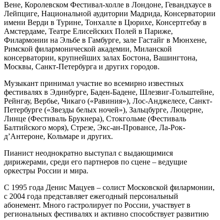
Вене, Королевском Фестивал-холле в Лондоне, Гевандхаусе в
Лейпциге, Национальной аудитории Мадрида, Консерватории
имени Верди в Турине, Тонхалле в Цюрихе, Консертгебау в
Амстердаме, Театре Елисейских Полей в Париже,
Филармонии на Эльбе в Гамбурге, зале Гастайг в Мюнхене,
Римской филармонической академии, Миланской
консерватории, крупнейших залах Бостона, Вашингтона,
Москвы, Санкт-Петербурга и других городов.
Музыкант принимал участие во всемирно известных
фестивалях в Эдинбурге, Баден-Бадене, Шлезвиг-Гольштейне,
Рейнгау, Вербье, Чикаго («Равиния»), Лос-Анджелесе, Санкт-
Петербурге («Звезды белых ночей»), Зальцбурге, Люцерне,
Линце (Фестиваль Брукнера), Стокгольме (Фестиваль
Балтийского моря), Стрезе, Экс-ан-Провансе, Ла-Рок-
д’Антероне, Кольмаре и других.
Пианист неоднократно выступал с выдающимися
дирижерами, среди его партнеров по сцене – ведущие
оркестры России и мира.
С 1995 года Денис Мацуев – солист Московской филармонии,
с 2004 года представляет ежегодный персональный
абонемент. Много гастролирует по России, участвует в
региональных фестивалях и активно способствует развитию