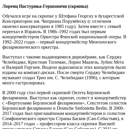
Лоренц Настурика-Гершовичи (скрипка)
Обучался игре на скрипке у Штефана Георгиу в бухарестской
Консерватории им. Чиприана Порумбеску (с отличием
окончил консерваторию в 1985 году). Затем вместе с семьей
переехал в Израиль. В 1986–1992 годах был первым
концертмейстером Оркестра Финской национальной оперы. В
1992–2022 годах – первый концертмейстер Мюнхенского
филармонического оркестра.
Выступал с такими выдающимися дирижёрами, как Серджу
Челибидаке, Кристиан Тилеман, Лорин Маазель, Зубин Мета
и Валерий Гергиев. Видеои аудиозаписи этих концертов были
изданы на компакт-дисках. После смерти Серджу Челибидаке
музыкант создал Трио им. C. Челибидаке (1996), с которым
много гастролировал.
В 2000 году стал первой скрипкой Октета Берлинской
филармонии. Выступал как скрипач, солист и концертмейстер
с «Виртуозами Берлинской филармонии», Секстетом солистов
Берлинской филармонии и Deutsche Sinfonietta Berlin. В 2000–
2017 годах был приглашённым концертмейстером и солистом
Симфонического оркестра Страны Басков (Сан-Себастьян), в
2014–2017 годах – профессором класса скрипки Высшей
школы музыки Страны Басков (Сан-Себастьян). С 2011 по