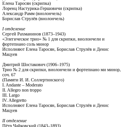
Елена Таросян (скрипка)
Лоренц Настурика-Гершовичи (скрипка)
Александр Рамм (виолончель)
Борислав Струлёв (виолончель)
I отделение
Сергей Рахманинов (1873–1943)
«Элегическое трио» № 1 для скрипки, виолончели и
фортепиано соль минор
Исполняют Елена Таросян, Борислав Струлёв и Денис
Мацуев
Дмитрий Шостакович (1906–1975)
Трио № 2 для скрипки, виолончели и фортепиано ми минор,
соч. 67
(Памяти И. И. Соллертинского)
I. Andante – Moderato
II. Allegro non troppo
III. Largo
IV. Allegretto
Исполняют Елена Таросян, Борислав Струлёв и Денис
Мацуев
II отделение
Пётр Чайковский (1843–1893)