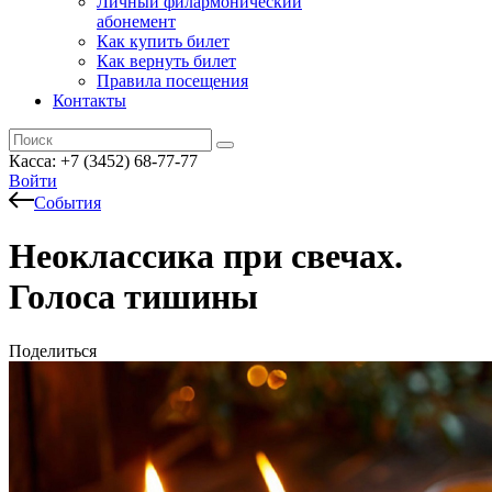
Личный филармонический
абонемент
Как купить билет
Как вернуть билет
Правила посещения
Контакты
Касса: +7 (3452)
68-77-77
Войти
События
Неоклассика при свечах.
Голоса тишины
Поделиться