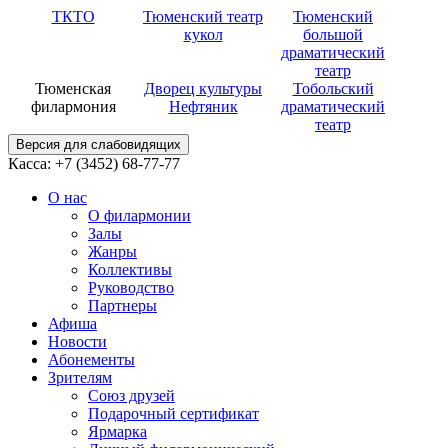
ТКТО
Тюменский театр
Тюменский
кукол
большой
драматический
театр
Тюменская
Дворец культуры
Тобольский
филармония
Нефтяник
драматический
театр
Версия для слабовидящих
Касса: +7 (3452)
68-77-77
О нас
О филармонии
Залы
Жанры
Коллективы
Руководство
Партнеры
Афиша
Новости
Абонементы
Зрителям
Союз друзей
Подарочный сертификат
Ярмарка