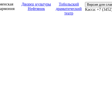
менская
Дворец культуры
Тобольский
Версия для сл
армония
Нефтяник
драматический
Касса: +7 (3452
театр