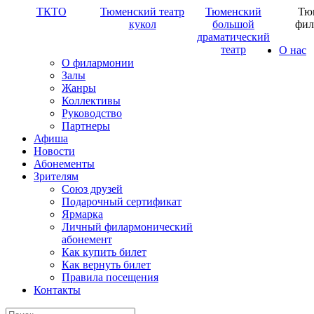
ТКТО
Тюменский театр
Тюменский
Тю
кукол
большой
фил
драматический
театр
О нас
О филармонии
Залы
Жанры
Коллективы
Руководство
Партнеры
Афиша
Новости
Абонементы
Зрителям
Союз друзей
Подарочный сертификат
Ярмарка
Личный филармонический
абонемент
Как купить билет
Как вернуть билет
Правила посещения
Контакты