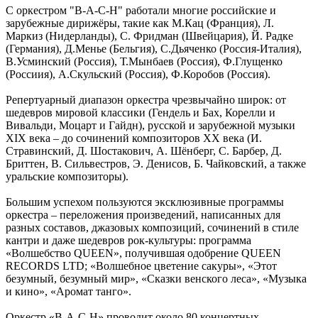
С оркестром "B-A-C-H" работали многие российские и
зарубежные дирижёры, такие как М.Кац (Франция), Л.
Маркиз (Нидерланды), С. Фридман (Швейцария), Й. Радке
(Германия), Д.Менье (Бельгия), С.Дьяченко (Россия-Италия),
В.Усминский (Россия), Т.Мынбаев (Россия), Ф.Глущенко
(Россиия), А.Скульский (Россия), Ф.Коробов (Россия).
Репертуарный диапазон оркестра чрезвычайно широк: от
шедевров мировой классики (Гендель и Бах, Корелли и
Вивальди, Моцарт и Гайдн), русской и зарубежной музыки
XIX века – до сочинений композиторов ХХ века (И.
Стравинский, Д. Шостакович, А. Шёнберг, С. Барбер, Д.
Бриттен, В. Сильвестров, Э. Денисов, Б. Чайковский, а также
уральские композиторы).
Большим успехом пользуются эксклюзивные программы
оркестра – переложения произведений, написанных для
разных составов, джазовых композиций, сочинений в стиле
кантри и даже шедевров рок-культуры: программа
«Волшебство QUEEN», получившая одобрение QUEEN
RECORDS LTD; «Волшебное цветение сакуры», «Этот
безумный, безумный мир», «Сказки венского леса», «Музыка
и кино», «Аромат танго».
Оркестр «В-А-С-Н» проводит около 80 концертных