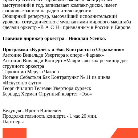
выступлений в год, записывает компакт-диски, имеет
фондовые записи на радио и телевидении.
Обширный репертуар, высочайший исполнительский
уровень, сотрудничество с музыкантами мирового масштаба
сделали оркестр «В-А-С-Н» признанным в России и Европе.
Главный дирижер оркестра - Николай Усенко.
Программа «Бурлеск и Эхо. Контрасты и Отражения»
Антонио Вивальди Увертюра к опере «Фарнак»
Антонио Вивальди Концерт «Мадригалеско» ре минор для
струнного оркестра
Тарквинио Мерула Чакона
Иоганн Себастьян Бах Контрапункт № 11 из цикла
«Искусство фуги»
Георг Филипп Телеман Увертюра-бурлеск
Бернард Херман Струнный квартет «Эхо»
Ведущая - Ирина Винкевич
Продолжительность концерта - 1 час 20 мин.
Партнеры