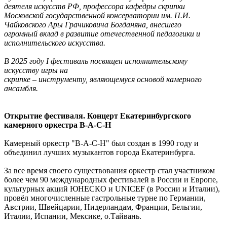
деятеля искусств РФ,
профессора кафедры скрипки
Московской государственной консерватории
им. П.И.
Чайковского Ары Грачиковича Богданяна, внесшего
огромный
вклад в развитие отечественной педагогики и
исполнительского искусства.
В 2025 году I фестиваль посвящен исполнительскому
искусству игры на
скрипке – инструменту, являющемуся основой камерного
ансамбля.
Открытие фестиваля. Концерт Екатеринбургского
камерного оркестра B-A-C-H
Камерный оркестр "B-A-C-H" был создан в 1990 году и
объединил лучших музыкантов города Екатеринбурга.
За все время своего существования оркестр стал участником
более чем 90 международных фестивалей в России и Европе,
культурных акций ЮНЕСКО и UNICEF (в России и Италии),
провёл многочисленные гастрольные турне по Германии,
Австрии, Швейцарии, Нидерландам, Франции, Бельгии,
Италии, Испании, Мексике, о.Тайвань.