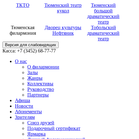
ТКТО
Тюменский театр
Тюменский
кукол
большой
драматический
театр
Тюменская
Дворец культуры
Тобольский
филармония
Нефтяник
драматический
театр
Версия для слабовидящих
Касса: +7 (3452)
68-77-77
О нас
О филармонии
Залы
Жанры
Коллективы
Руководство
Партнеры
Афиша
Новости
Абонементы
Зрителям
Союз друзей
Подарочный сертификат
Ярмарка