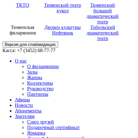
ТКТО
Тюменский театр
Тюменский
кукол
большой
драматический
театр
Тюменская
Дворец культуры
Тобольский
филармония
Нефтяник
драматический
театр
Версия для слабовидящих
Касса: +7 (3452)
68-77-77
О нас
О филармонии
Залы
Жанры
Коллективы
Руководство
Партнеры
Афиша
Новости
Абонементы
Зрителям
Союз друзей
Подарочный сертификат
Ярмарка