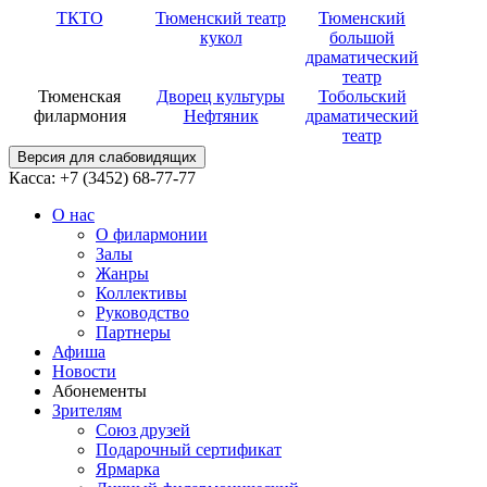
ТКТО
Тюменский театр
Тюменский
кукол
большой
драматический
театр
Тюменская
Дворец культуры
Тобольский
филармония
Нефтяник
драматический
театр
Версия для слабовидящих
Касса: +7 (3452)
68-77-77
О нас
О филармонии
Залы
Жанры
Коллективы
Руководство
Партнеры
Афиша
Новости
Абонементы
Зрителям
Союз друзей
Подарочный сертификат
Ярмарка