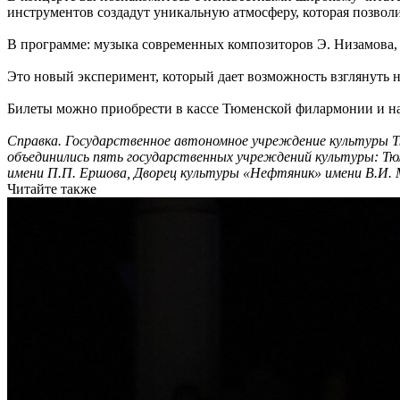
инструментов создадут уникальную атмосферу, которая позвол
В программе: музыка современных композиторов Э. Низамова,
Это новый эксперимент, который дает возможность взглянуть н
Билеты можно приобрести в кассе Тюменской филармонии и на
Справка. Государственное автономное учреждение культуры Т
объединились пять государственных учреждений культуры: Тю
имени П.П. Ершова, Дворец культуры «Нефтяник» имени В.И. 
Читайте также