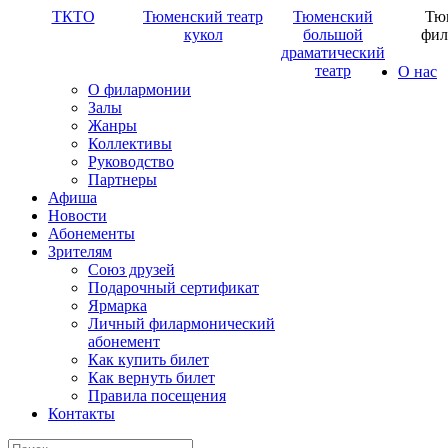
ТКТО
Тюменский театр
Тюменский
Тю
кукол
большой
фил
драматический
театр
О нас
О филармонии
Залы
Жанры
Коллективы
Руководство
Партнеры
Афиша
Новости
Абонементы
Зрителям
Союз друзей
Подарочный сертификат
Ярмарка
Личный филармонический
абонемент
Как купить билет
Как вернуть билет
Правила посещения
Контакты