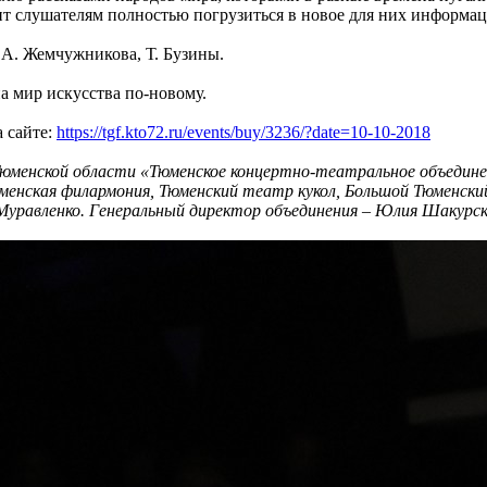
ит слушателям полностью погрузиться в новое для них информац
 А. Жемчужникова, Т. Бузины.
а мир искусства по-новому.
 сайте:
https://tgf.kto72.ru/events/buy/3236/?date=10-10-2018
юменской области «Тюменское концертно-театральное объединен
менская филармония, Тюменский театр кукол, Большой Тюменск
Муравленко. Генеральный директор объединения – Юлия Шакурск