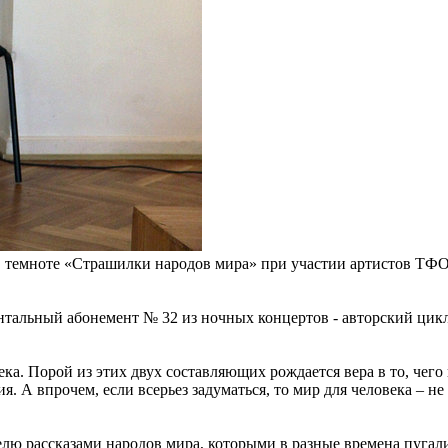
в темноте «Страшилки народов мира» при участии артистов ТФО 
тальный абонемент № 32 из ночных концертов - авторский цик
а. Порой из этих двух составляющих рождается вера в то, чего
. А впрочем, если всерьез задуматься, то мир для человека – не
лю рассказами народов мира, которыми в разные времена пугали