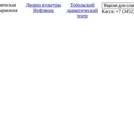
менская
Дворец культуры
Тобольский
Версия для сл
армония
Нефтяник
драматический
Касса: +7 (3452
театр