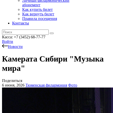
Личный филармонический
абонемент
Как купить билет
Как вернуть билет
Правила посещения
Контакты
Касса: +7 (3452)
68-77-77
Войти
Новости
Камерата Сибири "Музыка
мира"
Поделиться
6 июня, 2026
Тюменская филармония
Фото