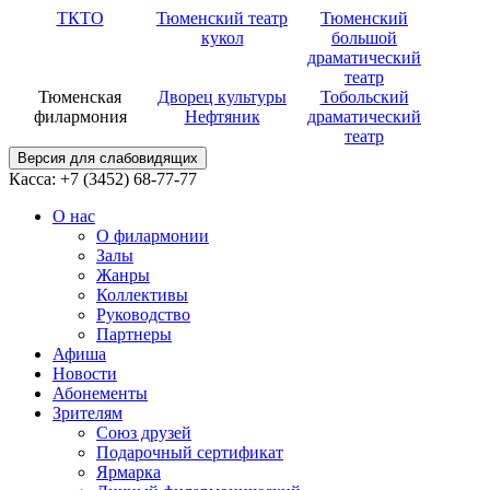
ТКТО
Тюменский театр
Тюменский
кукол
большой
драматический
театр
Тюменская
Дворец культуры
Тобольский
филармония
Нефтяник
драматический
театр
Версия для слабовидящих
Касса: +7 (3452)
68-77-77
О нас
О филармонии
Залы
Жанры
Коллективы
Руководство
Партнеры
Афиша
Новости
Абонементы
Зрителям
Союз друзей
Подарочный сертификат
Ярмарка