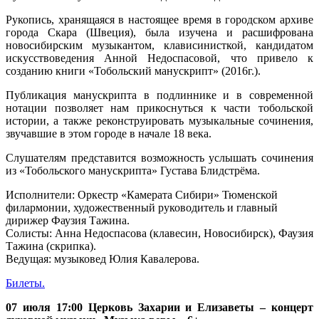
Рукопись, хранящаяся в настоящее время в городском архиве
города Скара (Швеция), была изучена и расшифрована
новосибирским музыкантом, клависинисткой, кандидатом
искусствоведения Анной Недоспасовой, что привело к
созданию книги «Тобольский манускрипт» (2016г.).
Публикация манускрипта в подлиннике и в современной
нотации позволяет нам прикоснуться к части тобольской
истории, а также реконструировать музыкальные сочинения,
звучавшие в этом городе в начале 18 века.
Слушателям представится возможность услышать сочинения
из «Тобольского манускрипта» Густава Блидстрёма.
Исполнители: Оркестр «Камерата Сибири» Тюменской
филармонии, художественный руководитель и главный
дирижер Фаузия Тажина.
Солисты: Анна Недоспасова (клавесин, Новосибирск), Фаузия
Тажина (скрипка).
Ведущая: музыковед Юлия Кавалерова.
Билеты.
07 июля 17:00 Церковь Захарии и Елизаветы – концерт