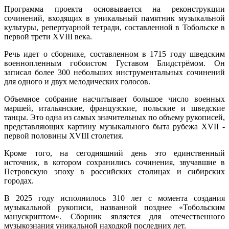
Программа проекта основывается на реконструкции
сочинений, входящих в уникальный памятник музыкальной
культуры, репертуарной тетради, составленной в Тобольске в
первой трети XVIII века.
Речь идет о сборнике, составленном в 1715 году шведским
военнопленным гобоистом Густавом Блидстрёмом. Он
записал более 300 небольших инструментальных сочинений
для одного и двух мелодических голосов.
Объемное собрание насчитывает большое число военных
маршей, итальянские, французские, польские и шведские
танцы. Это одна из самых значительных по объему рукописей,
представляющих картину музыкального быта рубежа XVII -
первой половины XVIII столетия.
Кроме того, на сегодняшний день это единственный
источник, в котором сохранились сочинения, звучавшие в
Петровскую эпоху в российских столицах и сибирских
городах.
В 2025 году исполнилось 310 лет с момента создания
музыкальной рукописи, названной позднее «Тобольским
манускриптом». Сборник является для отечественного
музыкознания уникальной находкой последних лет.