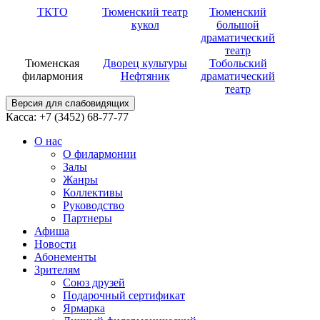
ТКТО
Тюменский театр
Тюменский
кукол
большой
драматический
театр
Тюменская
Дворец культуры
Тобольский
филармония
Нефтяник
драматический
театр
Версия для слабовидящих
Касса: +7 (3452)
68-77-77
О нас
О филармонии
Залы
Жанры
Коллективы
Руководство
Партнеры
Афиша
Новости
Абонементы
Зрителям
Союз друзей
Подарочный сертификат
Ярмарка