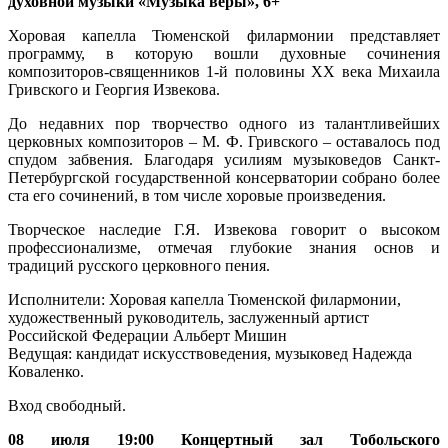
духовной музыки «Музыка веры», 6+
Хоровая капелла Тюменской филармонии представляет
программу, в которую вошли духовные сочинения
композиторов-священников 1-й половины XX века Михаила
Гривского и Георгия Извекова.
До недавних пор творчество одного из талантливейших
церковных композиторов – М. Ф. Гривского – оставалось под
спудом забвения. Благодаря усилиям музыковедов Санкт-
Петербургской государственной консерватории собрано более
ста его сочинений, в том числе хоровые произведения.
Творческое наследие Г.Я. Извекова говорит о высоком
профессионализме, отмечая глубокие знания основ и
традиций русского церковного пения.
Исполнители: Хоровая капелла Тюменской филармонии,
художественный руководитель, заслуженный артист
Российской Федерации Альберт Мишин
Ведущая: кандидат искусствоведения, музыковед Надежда
Коваленко.
Вход свободный.
08 июля 19:00 Концертный зал Тобольского