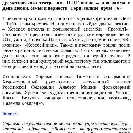
драматического театра им. П.П.Ершова – программа в
День любви, семьи и верности «Гори, солнце, ярче!», 6+
Еще один яркий концерт состоится в рамках фестиваля «Лето
в Тобольском кремле». На одну сцену выйдет два коллектива
– Хоровая капелла и фольклорный ансамбль «ЯромилЪ».
Слушателям представят известные русские народные песни
«Ох, уж ты, Порушка-Параня», «Ах вы, сени, мои сени», «Во
кузнице», «Коробейники». Также в программу вошли песни
разных районов Тюменской области. В этих песнях заключена
душа народа, они наполняют радостью и верой в лучшее. В
них заложен наш культурный код, поэтому так откликаются в
сердце слова и мелодии русской народной песни.
Исполнители: Хоровая капелла Тюменской филармонии,
Художественный руководитель заслуженный артист
Российской Федерации Альберт Мишин, фольклорный
ансамбль «ЯромилЪ», Художественный руководитель Руслана
Лосева. Ведущая: кандидат искусствоведения, музыковед
Надежда Коваленко.
Билеты.
Справка. Государственное автономное учреждение культуры
Тюменской области «Тюменское концертно-театральное