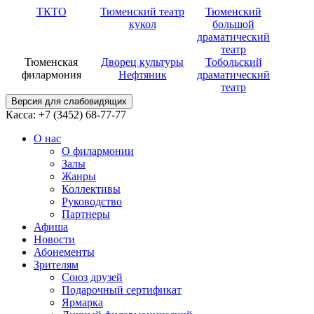
ТКТО
Тюменский театр
Тюменский
кукол
большой
драматический
театр
Тюменская
Дворец культуры
Тобольский
филармония
Нефтяник
драматический
театр
Версия для слабовидящих
Касса: +7 (3452)
68-77-77
О нас
О филармонии
Залы
Жанры
Коллективы
Руководство
Партнеры
Афиша
Новости
Абонементы
Зрителям
Союз друзей
Подарочный сертификат
Ярмарка