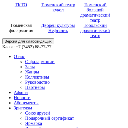
ТКТО
Тюменский театр
Тюменский
кукол
большой
драматический
театр
Тюменская
Дворец культуры
Тобольский
филармония
Нефтяник
драматический
театр
Версия для слабовидящих
Касса: +7 (3452)
68-77-77
О нас
О филармонии
Залы
Жанры
Коллективы
Руководство
Партнеры
Афиша
Новости
Абонементы
Зрителям
Союз друзей
Подарочный сертификат
Ярмарка