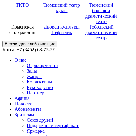
ТКТО
Тюменский театр
Тюменский
кукол
большой
драматический
театр
Тюменская
Дворец культуры
Тобольский
филармония
Нефтяник
драматический
театр
Версия для слабовидящих
Касса: +7 (3452)
68-77-77
О нас
О филармонии
Залы
Жанры
Коллективы
Руководство
Партнеры
Афиша
Новости
Абонементы
Зрителям
Союз друзей
Подарочный сертификат
Ярмарка