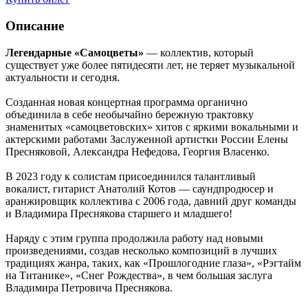
Описание
Легендарные «Самоцветы»
— коллектив, который
существует уже более пятидесяти лет, не теряет музыкальной
актуальности и сегодня.
Созданная новая концертная программа органично
объединила в себе необычайно бережную трактовку
знаменитых «самоцветовских» хитов с яркими вокальными и
актерскими работами Заслуженной артистки России Елены
Пресняковой, Александра Нефедова, Георгия Власенко.
В 2023 году к солистам присоединился талантливый
вокалист, гитарист Анатолий Котов — саундпродюсер и
аранжировщик коллектива с 2006 года, давний друг команды
и Владимира Преснякова старшего и младшего!
Наряду с этим группа продолжила работу над новыми
произведениями, создав несколько композиций в лучших
традициях жанра, таких, как «Прошлогодние глаза», «Рэгтайм
на Титанике», «Снег Рождества», в чем большая заслуга
Владимира Петровича Преснякова.