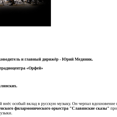
ководитель и главный дирижёр - Юрий Медяник.
лерадиоцентра «Орфей»
млянских.
й внëс особый вклад в русскую музыку. Он черпал вдохновение 
нского филармонического оркестра "Славянские сказы"
про
музыки.