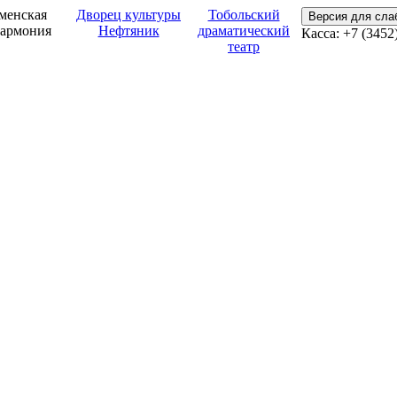
менская
Дворец культуры
Тобольский
Версия для сл
армония
Нефтяник
драматический
Касса: +7 (3452
театр