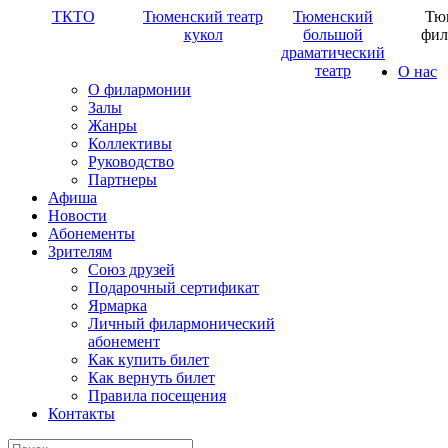
ТКТО
Тюменский театр
Тюменский
Тю
кукол
большой
фил
драматический
театр
О нас
О филармонии
Залы
Жанры
Коллективы
Руководство
Партнеры
Афиша
Новости
Абонементы
Зрителям
Союз друзей
Подарочный сертификат
Ярмарка
Личный филармонический
абонемент
Как купить билет
Как вернуть билет
Правила посещения
Контакты