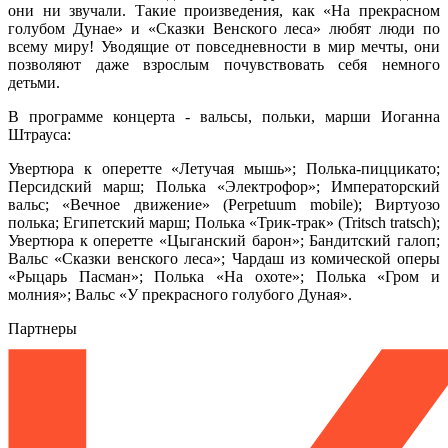
они ни звучали. Такие произведения, как «На прекрасном
голубом Дунае» и «Сказки Венского леса» любят люди по
всему миру! Уводящие от повседневности в мир мечты, они
позволяют даже взрослым почувствовать себя немного
детьми.
В программе концерта - вальсы, польки, марши Иоганна
Штрауса:
Увертюра к оперетте «Летучая мышь»; Полька-пиццикато;
Персидский марш; Полька «Электрофор»; Императорский
вальс; «Вечное движение» (Perpetuum mobile); Виртуозо
полька; Египетский марш; Полька «Трик-трак» (Tritsch tratsch);
Увертюра к оперетте «Цыганский барон»; Бандитский галоп;
Вальс «Сказки венского леса»; Чардаш из комической оперы
«Рыцарь Пасман»; Полька «На охоте»; Полька «Гром и
молния»; Вальс «У прекрасного голубого Дуная».
Партнеры