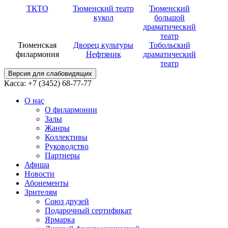
ТКТО
Тюменский театр
Тюменский
кукол
большой
драматический
театр
Тюменская
Дворец культуры
Тобольский
филармония
Нефтяник
драматический
театр
Версия для слабовидящих
Касса: +7 (3452)
68-77-77
О нас
О филармонии
Залы
Жанры
Коллективы
Руководство
Партнеры
Афиша
Новости
Абонементы
Зрителям
Союз друзей
Подарочный сертификат
Ярмарка