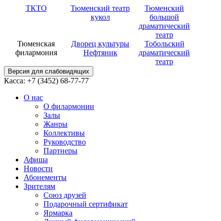
ТКТО
Тюменский театр
Тюменский
кукол
большой
драматический
театр
Тюменская
Дворец культуры
Тобольский
филармония
Нефтяник
драматический
театр
Версия для слабовидящих
Касса: +7 (3452)
68-77-77
О нас
О филармонии
Залы
Жанры
Коллективы
Руководство
Партнеры
Афиша
Новости
Абонементы
Зрителям
Союз друзей
Подарочный сертификат
Ярмарка