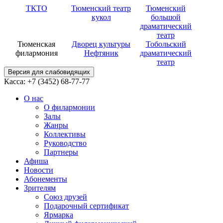
ТКТО
Тюменский театр
Тюменский
кукол
большой
драматический
театр
Тюменская
Дворец культуры
Тобольский
филармония
Нефтяник
драматический
театр
Версия для слабовидящих
Касса: +7 (3452)
68-77-77
О нас
О филармонии
Залы
Жанры
Коллективы
Руководство
Партнеры
Афиша
Новости
Абонементы
Зрителям
Союз друзей
Подарочный сертификат
Ярмарка