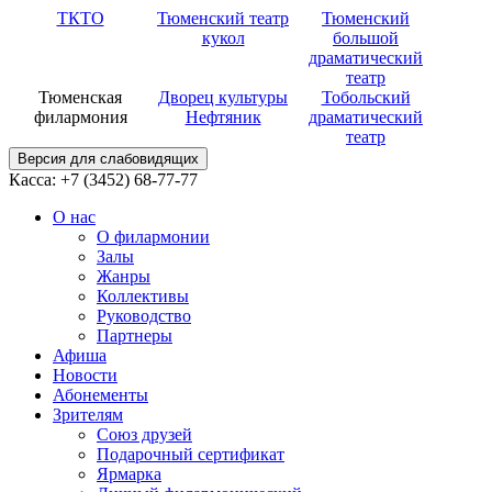
ТКТО
Тюменский театр
Тюменский
кукол
большой
драматический
театр
Тюменская
Дворец культуры
Тобольский
филармония
Нефтяник
драматический
театр
Версия для слабовидящих
Касса: +7 (3452)
68-77-77
О нас
О филармонии
Залы
Жанры
Коллективы
Руководство
Партнеры
Афиша
Новости
Абонементы
Зрителям
Союз друзей
Подарочный сертификат
Ярмарка