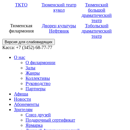
ТКТО
Тюменский театр
Тюменский
кукол
большой
драматический
театр
Тюменская
Дворец культуры
Тобольский
филармония
Нефтяник
драматический
театр
Версия для слабовидящих
Касса: +7 (3452)
68-77-77
О нас
О филармонии
Залы
Жанры
Коллективы
Руководство
Партнеры
Афиша
Новости
Абонементы
Зрителям
Союз друзей
Подарочный сертификат
Ярмарка