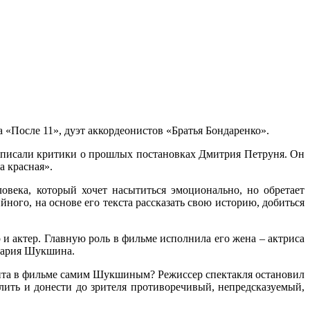
а «После 11», дуэт аккордеонистов «Братья Бондаренко».
к писали критики о прошлых постановках Дмитрия Петруня. Он
а красная».
овека, который хочет насытиться эмоционально, но обретает
ного, на основе его текста рассказать свою историю, добиться
и актер. Главную роль в фильме исполнила его жена – актриса
 Мария Шукшина.
жита в фильме самим Шукшиным? Режиссер спектакля остановил
ить и донести до зрителя противоречивый, непредсказуемый,