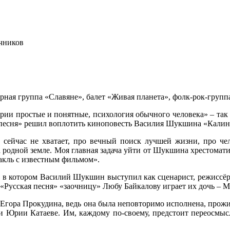
чников
орная группа «Славяне», балет «Живая планета», фолк-рок-групп
рии простые и понятные, психология обычного человека» – та
ая песня» решил воплотить киноповесть Василия Шукшина «Калин
 сейчас не хватает, про вечный поиск лучшей жизни, про чел
а родной земле. Моя главная задача уйти от Шукшина хрестоматий
такль с известным фильмом».
 в котором Василий Шукшин выступил как сценарист, режиссёр 
 «Русская песня» «заочницу» Любу Байкалову играет их дочь –
 Егора Прокудина, ведь она была неповторимо исполнена, про
и Юрии Катаеве. Им, каждому по-своему, предстоит переосмысл