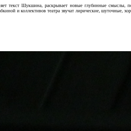
няет текст Шукшина, раскрывает новые глубинные смыслы, п
бкиной и коллективов театра звучат лирические, шуточные, хо