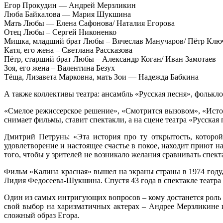
Егор Прокудин — Андрей Мерзликин
Люба Байкалова — Мария Шукшина
Мать Любы — Елена Сафонова/ Наталия Егорова
Отец Любы – Сергей Никоненко
Мишка, младший брат Любы – Вячеслав Манучаров/ Пётр Клю
Катя, его жена – Светлана Рассказова
Пётр, старший брат Любы – Александр Коган/ Иван Замотаев
Зоя, его жена – Валентина Безух
Тёща, Лизавета Марковна, мать Зои — Надежда Бабкина
А также коллективы театра: ансамбль «Русская песня», фолькл
«Смелое режиссерское решение», «Смотрится вызовом», «Исто
снимает фильмы, ставит спектакли, а на сцене театра «Русск
Дмитрий Петрунь: «Эта история про ту открытость, которой
удовлетворение и настоящее счастье в покое, находит приют н
того, чтобы у зрителей не возникало желания сравнивать спек
Фильм «Калина красная» вышел на экраны страны в 1974 году,
Лидия Федосеева-Шукшина. Спустя 43 года в спектакле театра
Один из самых интригующих вопросов – кому достанется роль
свой выбор на харизматичных актерах – Андрее Мерзликине 
сложный образ Егора.