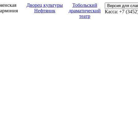
менская
Дворец культуры
Тобольский
Версия для сл
армония
Нефтяник
драматический
Касса: +7 (3452
театр