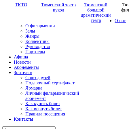
ТКТО
Тюменский театр
Тюменский
Тю
кукол
большой
фил
драматический
театр
О нас
О филармонии
Залы
Жанры
Коллективы
Руководство
Партнеры
Афиша
Новости
Абонементы
Зрителям
Союз друзей
Подарочный сертификат
Ярмарка
Личный филармонический
абонемент
Как купить билет
Как вернуть билет
Правила посещения
Контакты