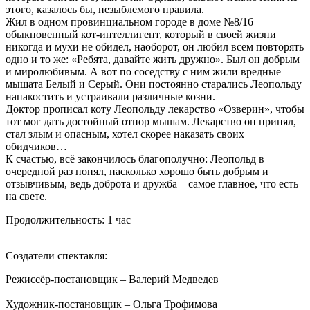
этого, казалось бы, незыблемого правила.
Жил в одном провинциальном городе в доме №8/16
обыкновенный кот-интеллигент, который в своей жизни
никогда и мухи не обидел, наоборот, он любил всем повторять
одно и то же: «Ребята, давайте жить дружно». Был он добрым
и миролюбивым. А вот по соседству с ним жили вредные
мышата Белый и Серый. Они постоянно старались Леопольду
напакостить и устраивали различные козни.
Доктор прописал коту Леопольду лекарство «Озверин», чтобы
тот мог дать достойный отпор мышам. Лекарство он принял,
стал злым и опасным, хотел скорее наказать своих
обидчиков…
К счастью, всё закончилось благополучно: Леопольд в
очередной раз понял, насколько хорошо быть добрым и
отзывчивым, ведь доброта и дружба – самое главное, что есть
на свете.
Продолжительность: 1 час
Создатели спектакля:
Режиссёр-постановщик – Валерий Медведев
Художник-постановщик – Ольга Трофимова