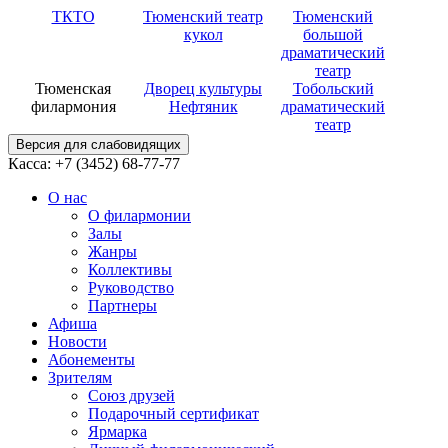
ТКТО
Тюменский театр
Тюменский
кукол
большой
драматический
театр
Тюменская
Дворец культуры
Тобольский
филармония
Нефтяник
драматический
театр
Версия для слабовидящих
Касса: +7 (3452)
68-77-77
О нас
О филармонии
Залы
Жанры
Коллективы
Руководство
Партнеры
Афиша
Новости
Абонементы
Зрителям
Союз друзей
Подарочный сертификат
Ярмарка