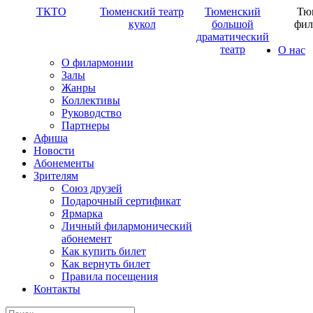
ТКТО
Тюменский театр
Тюменский
Тю
кукол
большой
фил
драматический
театр
О нас
О филармонии
Залы
Жанры
Коллективы
Руководство
Партнеры
Афиша
Новости
Абонементы
Зрителям
Союз друзей
Подарочный сертификат
Ярмарка
Личный филармонический
абонемент
Как купить билет
Как вернуть билет
Правила посещения
Контакты