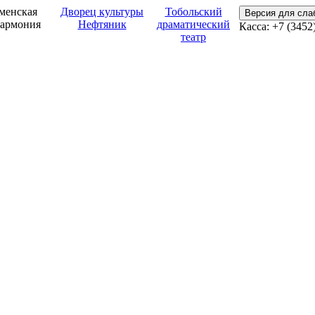
менская
Дворец культуры
Тобольский
Версия для сл
армония
Нефтяник
драматический
Касса: +7 (3452
театр