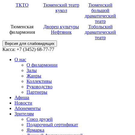
ТКТО
Тюменский театр
Тюменский
кукол
большой
драматический
театр
Тюменская
Дворец культуры
Тобольский
филармония
Нефтяник
драматический
театр
Версия для слабовидящих
Касса: +7 (3452)
68-77-77
О нас
О филармонии
Залы
Жанры
Коллективы
Руководство
Партнеры
Афиша
Новости
Абонементы
Зрителям
Союз друзей
Подарочный сертификат
Ярмарка