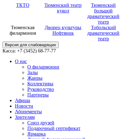
ТКТО
Тюменский театр
Тюменский
кукол
большой
драматический
театр
Тюменская
Дворец культуры
Тобольский
филармония
Нефтяник
драматический
театр
Версия для слабовидящих
Касса: +7 (3452)
68-77-77
О нас
О филармонии
Залы
Жанры
Коллективы
Руководство
Партнеры
Афиша
Новости
Абонементы
Зрителям
Союз друзей
Подарочный сертификат
Ярмарка