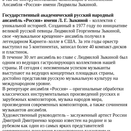
Ансамбля «Россия» имени Людмилы Зыкиной.
Государственный академический русский народный
ансамбль «Россия» имени Л. Г. Зыкиной
– коллектив с
уникальной историей. Созданный в 1977 году по инициативе
великой русской певицы Людмилой Георгиевны Зыкиной,
свое «музыкальное крещение» ансамбль получил в
легендарном Карнеги–холле в США. За эти годы оркестр
выступил на 5 континентах, записал более 40 компакт-дисков
и пластинок.
В течение 30 лет ансамбль во главе с Людмилой Зыкиной был
одним из ведущих гастролирующих коллективов нашей
страны. И сегодня с неизменным успехом музыканты
выступают на ведущих концертных площадках страны,
достойно представляя русскую музыкальную культуру на
международном уровне.
В репертуаре ансамбля «Россия» – оригинальные обработки
классических инструментальных произведений русских и
зарубежных композиторов, музыка народов мира,
произведения современных композиторов, а также сочинения
музыкантов ансамбля.
Художественный руководитель – заслуженный артист России
Дмитрий Дмитриенко хорошо известен на родине и за
рубежом как один из самых ярких представителей
современного поколения разносторонне талантливых