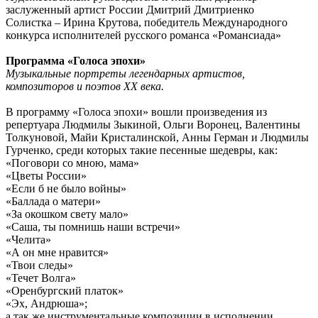
заслуженный артист России Дмитрий Дмитриенко
Солистка – Ирина Крутова, победитель Международного
конкурса исполнителей русского романса «Романсиада»
Программа «Голоса эпохи»
Музыкальные портреты легендарных артистов,
композиторов и поэтов XX века.
В программу «Голоса эпохи» вошли произведения из
репертуара Людмилы Зыкиной, Ольги Воронец, Валентины
Толкуновой, Майи Кристалинской, Анны Герман и Людмилы
Гурченко, среди которых такие песенные шедевры, как:
«Поговори со мною, мама»
«Цветы России»
«Если б не было войны»
«Баллада о матери»
«За окошком свету мало»
«Саша, ты помнишь наши встречи»
«Челита»
«А он мне нравится»
«Твои следы»
«Течет Волга»
«Оренбургский платок»
«Эх, Андрюша»;
а так же инструментальные композиции в исполнении