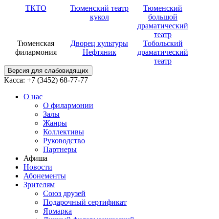
ТКТО
Тюменский театр
Тюменский
кукол
большой
драматический
театр
Тюменская
Дворец культуры
Тобольский
филармония
Нефтяник
драматический
театр
Версия для слабовидящих
Касса: +7 (3452)
68-77-77
О нас
О филармонии
Залы
Жанры
Коллективы
Руководство
Партнеры
Афиша
Новости
Абонементы
Зрителям
Союз друзей
Подарочный сертификат
Ярмарка