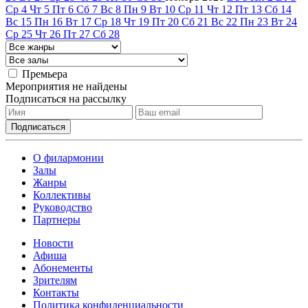
Ср
4
Чт
5
Пт
6
Сб
7
Вс
8
Пн
9
Вт
10
Ср
11
Чт
12
Пт
13
Сб
14
Вс
15
Пн
16
Вт
17
Ср
18
Чт
19
Пт
20
Сб
21
Вс
22
Пн
23
Вт
24
Ср
25
Чт
26
Пт
27
Сб
28
Премьера
Мероприятия не найдены
Подписаться на рассылку
О филармонии
Залы
Жанры
Коллективы
Руководство
Партнеры
Новости
Афиша
Абонементы
Зрителям
Контакты
Политика конфиденциальности