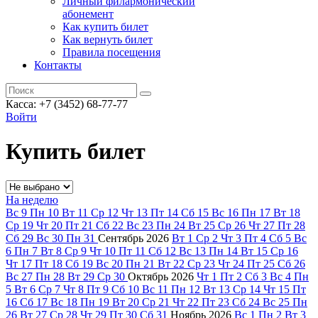
Личный филармонический
абонемент
Как купить билет
Как вернуть билет
Правила посещения
Контакты
Касса: +7 (3452)
68-77-77
Войти
Купить билет
На неделю
Вс
9
Пн
10
Вт
11
Ср
12
Чт
13
Пт
14
Сб
15
Вс
16
Пн
17
Вт
18
Ср
19
Чт
20
Пт
21
Сб
22
Вс
23
Пн
24
Вт
25
Ср
26
Чт
27
Пт
28
Сб
29
Вс
30
Пн
31
Сентябрь
2026
Вт
1
Ср
2
Чт
3
Пт
4
Сб
5
Вс
6
Пн
7
Вт
8
Ср
9
Чт
10
Пт
11
Сб
12
Вс
13
Пн
14
Вт
15
Ср
16
Чт
17
Пт
18
Сб
19
Вс
20
Пн
21
Вт
22
Ср
23
Чт
24
Пт
25
Сб
26
Вс
27
Пн
28
Вт
29
Ср
30
Октябрь
2026
Чт
1
Пт
2
Сб
3
Вс
4
Пн
5
Вт
6
Ср
7
Чт
8
Пт
9
Сб
10
Вс
11
Пн
12
Вт
13
Ср
14
Чт
15
Пт
16
Сб
17
Вс
18
Пн
19
Вт
20
Ср
21
Чт
22
Пт
23
Сб
24
Вс
25
Пн
26
Вт
27
Ср
28
Чт
29
Пт
30
Сб
31
Ноябрь
2026
Вс
1
Пн
2
Вт
3