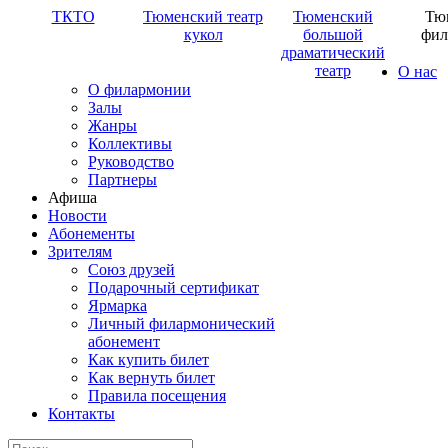
ТКТО
Тюменский театр
Тюменский
Тю
кукол
большой
фил
драматический
театр
О нас
О филармонии
Залы
Жанры
Коллективы
Руководство
Партнеры
Афиша
Новости
Абонементы
Зрителям
Союз друзей
Подарочный сертификат
Ярмарка
Личный филармонический
абонемент
Как купить билет
Как вернуть билет
Правила посещения
Контакты