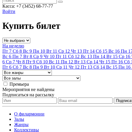
Касса: +7 (3452)
68-77-77
Войти
Купить билет
На неделю
Пт
7
Сб
8
Вс
9
Пн
10
Вт
11
Ср
12
Чт
13
Пт
14
Сб
15
Вс
16
Пн
1
Вс
6
Пн
7
Вт
8
Ср
9
Чт
10
Пт
11
Сб
12
Вс
13
Пн
14
Вт
15
Ср
16
6
Ср
7
Чт
8
Пт
9
Сб
10
Вс
11
Пн
12
Вт
13
Ср
14
Чт
15
Пт
16
Сб
Пт
6
Сб
7
Вс
8
Пн
9
Вт
10
Ср
11
Чт
12
Пт
13
Сб
14
Вс
15
Пн
16
Премьера
Мероприятия не найдены
Подписаться на рассылку
О филармонии
Залы
Жанры
Коллективы