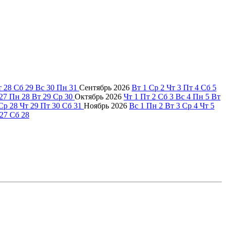
т
28
Сб
29
Вс
30
Пн
31
Сентябрь
2026
Вт
1
Ср
2
Чт
3
Пт
4
Сб
5
27
Пн
28
Вт
29
Ср
30
Октябрь
2026
Чт
1
Пт
2
Сб
3
Вс
4
Пн
5
Вт
Ср
28
Чт
29
Пт
30
Сб
31
Ноябрь
2026
Вс
1
Пн
2
Вт
3
Ср
4
Чт
5
27
Сб
28