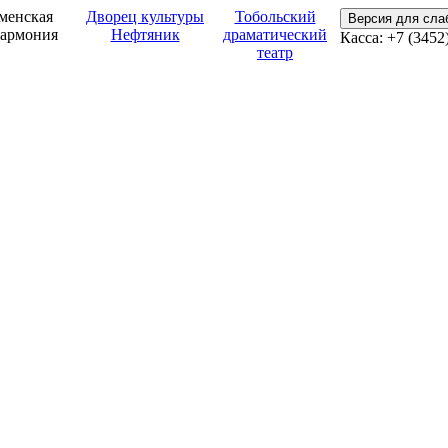
менская
Дворец культуры
Тобольский
Версия для сл
армония
Нефтяник
драматический
Касса: +7 (3452
театр