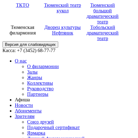
ТКТО
Тюменский театр
Тюменский
кукол
большой
драматический
театр
Тюменская
Дворец культуры
Тобольский
филармония
Нефтяник
драматический
театр
Версия для слабовидящих
Касса: +7 (3452)
68-77-77
О нас
О филармонии
Залы
Жанры
Коллективы
Руководство
Партнеры
Афиша
Новости
Абонементы
Зрителям
Союз друзей
Подарочный сертификат
Ярмарка