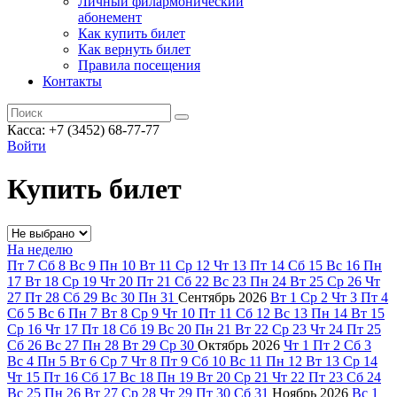
Личный филармонический
абонемент
Как купить билет
Как вернуть билет
Правила посещения
Контакты
Касса: +7 (3452)
68-77-77
Войти
Купить билет
На неделю
Пт
7
Сб
8
Вс
9
Пн
10
Вт
11
Ср
12
Чт
13
Пт
14
Сб
15
Вс
16
Пн
17
Вт
18
Ср
19
Чт
20
Пт
21
Сб
22
Вс
23
Пн
24
Вт
25
Ср
26
Чт
27
Пт
28
Сб
29
Вс
30
Пн
31
Сентябрь
2026
Вт
1
Ср
2
Чт
3
Пт
4
Сб
5
Вс
6
Пн
7
Вт
8
Ср
9
Чт
10
Пт
11
Сб
12
Вс
13
Пн
14
Вт
15
Ср
16
Чт
17
Пт
18
Сб
19
Вс
20
Пн
21
Вт
22
Ср
23
Чт
24
Пт
25
Сб
26
Вс
27
Пн
28
Вт
29
Ср
30
Октябрь
2026
Чт
1
Пт
2
Сб
3
Вс
4
Пн
5
Вт
6
Ср
7
Чт
8
Пт
9
Сб
10
Вс
11
Пн
12
Вт
13
Ср
14
Чт
15
Пт
16
Сб
17
Вс
18
Пн
19
Вт
20
Ср
21
Чт
22
Пт
23
Сб
24
Вс
25
Пн
26
Вт
27
Ср
28
Чт
29
Пт
30
Сб
31
Ноябрь
2026
Вс
1