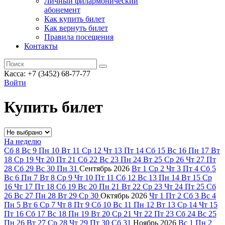
Личный филармонический
абонемент
Как купить билет
Как вернуть билет
Правила посещения
Контакты
Касса: +7 (3452)
68-77-77
Войти
Купить билет
На неделю
Сб
8
Вс
9
Пн
10
Вт
11
Ср
12
Чт
13
Пт
14
Сб
15
Вс
16
Пн
17
Вт
18
Ср
19
Чт
20
Пт
21
Сб
22
Вс
23
Пн
24
Вт
25
Ср
26
Чт
27
Пт
28
Сб
29
Вс
30
Пн
31
Сентябрь
2026
Вт
1
Ср
2
Чт
3
Пт
4
Сб
5
Вс
6
Пн
7
Вт
8
Ср
9
Чт
10
Пт
11
Сб
12
Вс
13
Пн
14
Вт
15
Ср
16
Чт
17
Пт
18
Сб
19
Вс
20
Пн
21
Вт
22
Ср
23
Чт
24
Пт
25
Сб
26
Вс
27
Пн
28
Вт
29
Ср
30
Октябрь
2026
Чт
1
Пт
2
Сб
3
Вс
4
Пн
5
Вт
6
Ср
7
Чт
8
Пт
9
Сб
10
Вс
11
Пн
12
Вт
13
Ср
14
Чт
15
Пт
16
Сб
17
Вс
18
Пн
19
Вт
20
Ср
21
Чт
22
Пт
23
Сб
24
Вс
25
Пн
26
Вт
27
Ср
28
Чт
29
Пт
30
Сб
31
Ноябрь
2026
Вс
1
Пн
2