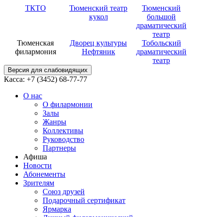
ТКТО
Тюменский театр
Тюменский
кукол
большой
драматический
театр
Тюменская
Дворец культуры
Тобольский
филармония
Нефтяник
драматический
театр
Версия для слабовидящих
Касса: +7 (3452)
68-77-77
О нас
О филармонии
Залы
Жанры
Коллективы
Руководство
Партнеры
Афиша
Новости
Абонементы
Зрителям
Союз друзей
Подарочный сертификат
Ярмарка