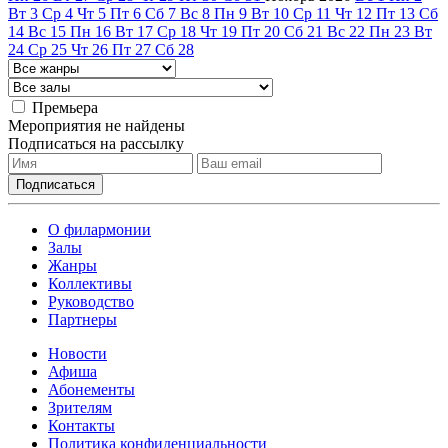
Вт
3
Ср
4
Чт
5
Пт
6
Сб
7
Вс
8
Пн
9
Вт
10
Ср
11
Чт
12
Пт
13
Сб
14
Вс
15
Пн
16
Вт
17
Ср
18
Чт
19
Пт
20
Сб
21
Вс
22
Пн
23
Вт
24
Ср
25
Чт
26
Пт
27
Сб
28
Премьера
Мероприятия не найдены
Подписаться на рассылку
О филармонии
Залы
Жанры
Коллективы
Руководство
Партнеры
Новости
Афиша
Абонементы
Зрителям
Контакты
Политика конфиденциальности