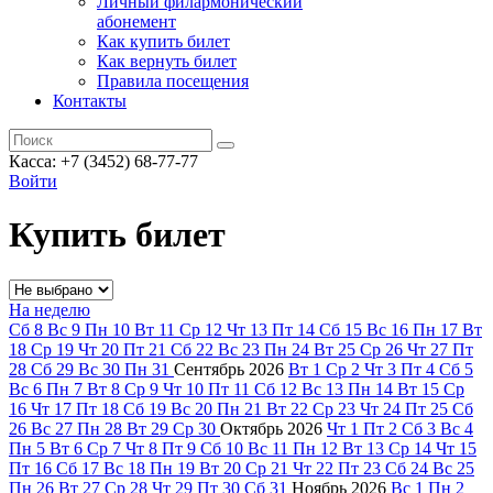
Личный филармонический
абонемент
Как купить билет
Как вернуть билет
Правила посещения
Контакты
Касса: +7 (3452)
68-77-77
Войти
Купить билет
На неделю
Сб
8
Вс
9
Пн
10
Вт
11
Ср
12
Чт
13
Пт
14
Сб
15
Вс
16
Пн
17
Вт
18
Ср
19
Чт
20
Пт
21
Сб
22
Вс
23
Пн
24
Вт
25
Ср
26
Чт
27
Пт
28
Сб
29
Вс
30
Пн
31
Сентябрь
2026
Вт
1
Ср
2
Чт
3
Пт
4
Сб
5
Вс
6
Пн
7
Вт
8
Ср
9
Чт
10
Пт
11
Сб
12
Вс
13
Пн
14
Вт
15
Ср
16
Чт
17
Пт
18
Сб
19
Вс
20
Пн
21
Вт
22
Ср
23
Чт
24
Пт
25
Сб
26
Вс
27
Пн
28
Вт
29
Ср
30
Октябрь
2026
Чт
1
Пт
2
Сб
3
Вс
4
Пн
5
Вт
6
Ср
7
Чт
8
Пт
9
Сб
10
Вс
11
Пн
12
Вт
13
Ср
14
Чт
15
Пт
16
Сб
17
Вс
18
Пн
19
Вт
20
Ср
21
Чт
22
Пт
23
Сб
24
Вс
25
Пн
26
Вт
27
Ср
28
Чт
29
Пт
30
Сб
31
Ноябрь
2026
Вс
1
Пн
2