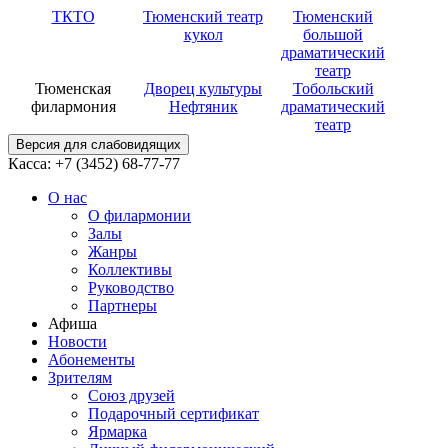
ТКТО
Тюменский театр
Тюменский
кукол
большой
драматический
театр
Тюменская
Дворец культуры
Тобольский
филармония
Нефтяник
драматический
театр
Версия для слабовидящих
Касса: +7 (3452)
68-77-77
О нас
О филармонии
Залы
Жанры
Коллективы
Руководство
Партнеры
Афиша
Новости
Абонементы
Зрителям
Союз друзей
Подарочный сертификат
Ярмарка