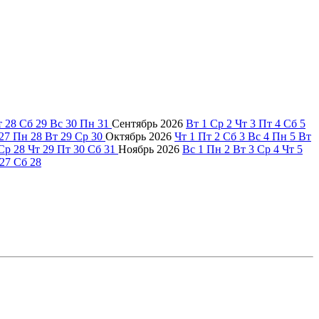
т
28
Сб
29
Вс
30
Пн
31
Сентябрь
2026
Вт
1
Ср
2
Чт
3
Пт
4
Сб
5
27
Пн
28
Вт
29
Ср
30
Октябрь
2026
Чт
1
Пт
2
Сб
3
Вс
4
Пн
5
Вт
Ср
28
Чт
29
Пт
30
Сб
31
Ноябрь
2026
Вс
1
Пн
2
Вт
3
Ср
4
Чт
5
27
Сб
28