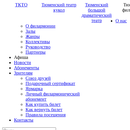
ТКТО
Тюменский театр
Тюменский
Тю
кукол
большой
фил
драматический
театр
О нас
О филармонии
Залы
Жанры
Коллективы
Руководство
Партнеры
Афиша
Новости
Абонементы
Зрителям
Союз друзей
Подарочный сертификат
Ярмарка
Личный филармонический
абонемент
Как купить билет
Как вернуть билет
Правила посещения
Контакты