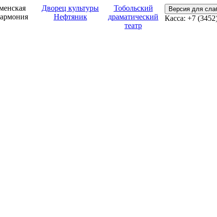
менская
Дворец культуры
Тобольский
Версия для сл
армония
Нефтяник
драматический
Касса: +7 (3452
театр