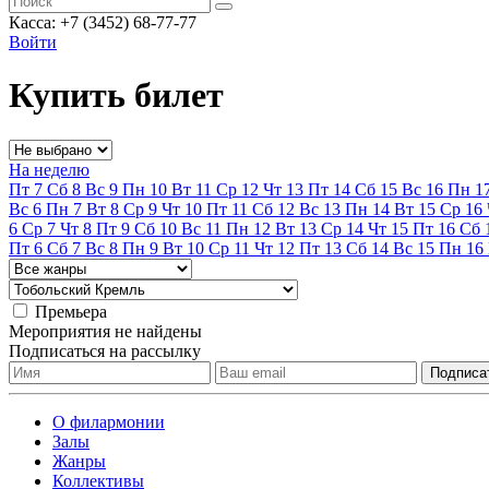
Касса: +7 (3452)
68-77-77
Войти
Купить билет
На неделю
Пт
7
Сб
8
Вс
9
Пн
10
Вт
11
Ср
12
Чт
13
Пт
14
Сб
15
Вс
16
Пн
1
Вс
6
Пн
7
Вт
8
Ср
9
Чт
10
Пт
11
Сб
12
Вс
13
Пн
14
Вт
15
Ср
16
6
Ср
7
Чт
8
Пт
9
Сб
10
Вс
11
Пн
12
Вт
13
Ср
14
Чт
15
Пт
16
Сб
Пт
6
Сб
7
Вс
8
Пн
9
Вт
10
Ср
11
Чт
12
Пт
13
Сб
14
Вс
15
Пн
16
Премьера
Мероприятия не найдены
Подписаться на рассылку
О филармонии
Залы
Жанры
Коллективы