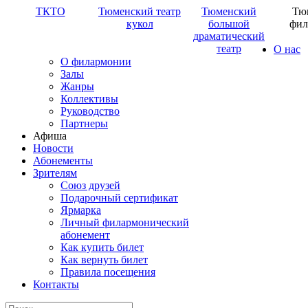
ТКТО
Тюменский театр
Тюменский
Тю
кукол
большой
фил
драматический
театр
О нас
О филармонии
Залы
Жанры
Коллективы
Руководство
Партнеры
Афиша
Новости
Абонементы
Зрителям
Союз друзей
Подарочный сертификат
Ярмарка
Личный филармонический
абонемент
Как купить билет
Как вернуть билет
Правила посещения
Контакты