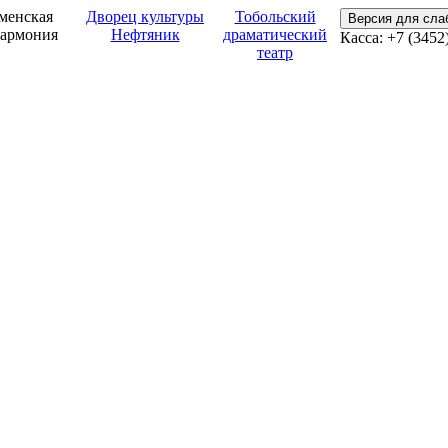
менская
Дворец культуры
Тобольский
Версия для сл
армония
Нефтяник
драматический
Касса: +7 (3452
театр