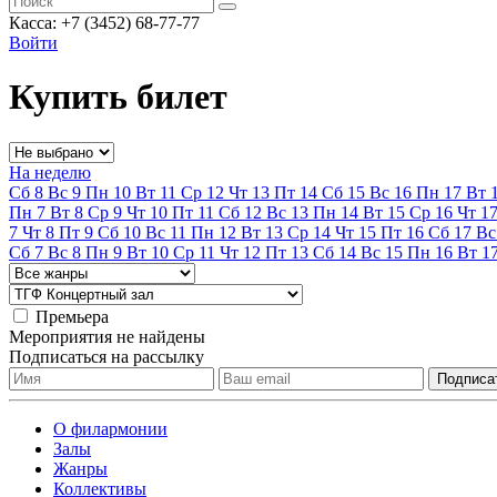
Касса: +7 (3452)
68-77-77
Войти
Купить билет
На неделю
Сб
8
Вс
9
Пн
10
Вт
11
Ср
12
Чт
13
Пт
14
Сб
15
Вс
16
Пн
17
Вт
Пн
7
Вт
8
Ср
9
Чт
10
Пт
11
Сб
12
Вс
13
Пн
14
Вт
15
Ср
16
Чт
1
7
Чт
8
Пт
9
Сб
10
Вс
11
Пн
12
Вт
13
Ср
14
Чт
15
Пт
16
Сб
17
Вс
Сб
7
Вс
8
Пн
9
Вт
10
Ср
11
Чт
12
Пт
13
Сб
14
Вс
15
Пн
16
Вт
1
Премьера
Мероприятия не найдены
Подписаться на рассылку
О филармонии
Залы
Жанры
Коллективы