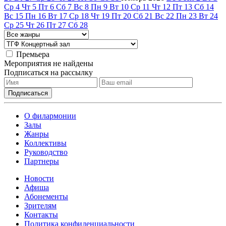
Ср
4
Чт
5
Пт
6
Сб
7
Вс
8
Пн
9
Вт
10
Ср
11
Чт
12
Пт
13
Сб
14
Вс
15
Пн
16
Вт
17
Ср
18
Чт
19
Пт
20
Сб
21
Вс
22
Пн
23
Вт
24
Ср
25
Чт
26
Пт
27
Сб
28
Премьера
Мероприятия не найдены
Подписаться на рассылку
О филармонии
Залы
Жанры
Коллективы
Руководство
Партнеры
Новости
Афиша
Абонементы
Зрителям
Контакты
Политика конфиденциальности