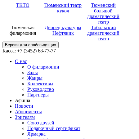
ТКТО
Тюменский театр
Тюменский
кукол
большой
драматический
театр
Тюменская
Дворец культуры
Тобольский
филармония
Нефтяник
драматический
театр
Версия для слабовидящих
Касса: +7 (3452)
68-77-77
О нас
О филармонии
Залы
Жанры
Коллективы
Руководство
Партнеры
Афиша
Новости
Абонементы
Зрителям
Союз друзей
Подарочный сертификат
Ярмарка