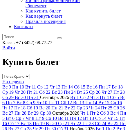
Личный филармонический
абонемент
Как купить билет
Как вернуть билет
Правила посещения
Контакты
Касса: +7 (3452)
68-77-77
Войти
Купить билет
На неделю
Вс
9
Пн
10
Вт
11
Ср
12
Чт
13
Пт
14
Сб
15
Вс
16
Пн
17
Вт
18
Ср
19
Чт
20
Пт
21
Сб
22
Вс
23
Пн
24
Вт
25
Ср
26
Чт
27
Пт
28
Сб
29
Вс
30
Пн
31
Сентябрь
2026
Вт
1
Ср
2
Чт
3
Пт
4
Сб
5
Вс
6
Пн
7
Вт
8
Ср
9
Чт
10
Пт
11
Сб
12
Вс
13
Пн
14
Вт
15
Ср
16
Чт
17
Пт
18
Сб
19
Вс
20
Пн
21
Вт
22
Ср
23
Чт
24
Пт
25
Сб
26
Вс
27
Пн
28
Вт
29
Ср
30
Октябрь
2026
Чт
1
Пт
2
Сб
3
Вс
4
Пн
5
Вт
6
Ср
7
Чт
8
Пт
9
Сб
10
Вс
11
Пн
12
Вт
13
Ср
14
Чт
15
Пт
16
Сб
17
Вс
18
Пн
19
Вт
20
Ср
21
Чт
22
Пт
23
Сб
24
Вс
25
Пн
26
Вт
27
Ср
28
Чт
29
Пт
30
Сб
31
Ноябрь
2026
Вс
1
Пн
2
Вт
3