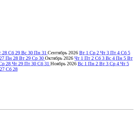
т
28
Сб
29
Вс
30
Пн
31
Сентябрь
2026
Вт
1
Ср
2
Чт
3
Пт
4
Сб
5
27
Пн
28
Вт
29
Ср
30
Октябрь
2026
Чт
1
Пт
2
Сб
3
Вс
4
Пн
5
Вт
Ср
28
Чт
29
Пт
30
Сб
31
Ноябрь
2026
Вс
1
Пн
2
Вт
3
Ср
4
Чт
5
27
Сб
28