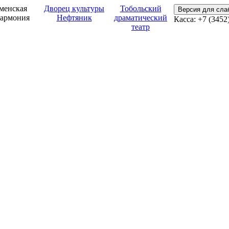
менская
Дворец культуры
Тобольский
Версия для сл
армония
Нефтяник
драматический
Касса: +7 (3452
театр