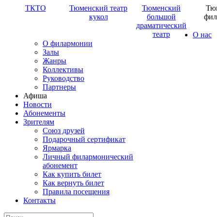
ТКТО
Тюменский театр
Тюменский
Тю
кукол
большой
фил
драматический
театр
О нас
О филармонии
Залы
Жанры
Коллективы
Руководство
Партнеры
Афиша
Новости
Абонементы
Зрителям
Союз друзей
Подарочный сертификат
Ярмарка
Личный филармонический
абонемент
Как купить билет
Как вернуть билет
Правила посещения
Контакты