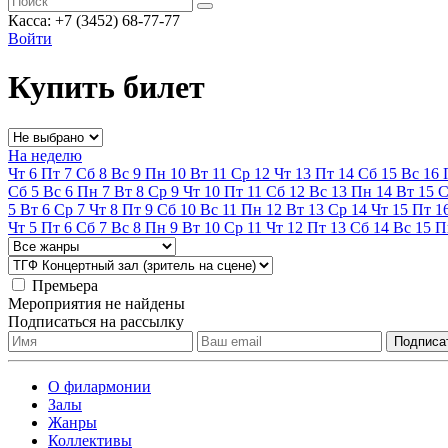
Касса: +7 (3452)
68-77-77
Войти
Купить билет
На неделю
Чт
6
Пт
7
Сб
8
Вс
9
Пн
10
Вт
11
Ср
12
Чт
13
Пт
14
Сб
15
Вс
16
Сб
5
Вс
6
Пн
7
Вт
8
Ср
9
Чт
10
Пт
11
Сб
12
Вс
13
Пн
14
Вт
15
С
5
Вт
6
Ср
7
Чт
8
Пт
9
Сб
10
Вс
11
Пн
12
Вт
13
Ср
14
Чт
15
Пт
1
Чт
5
Пт
6
Сб
7
Вс
8
Пн
9
Вт
10
Ср
11
Чт
12
Пт
13
Сб
14
Вс
15
П
Премьера
Мероприятия не найдены
Подписаться на рассылку
О филармонии
Залы
Жанры
Коллективы