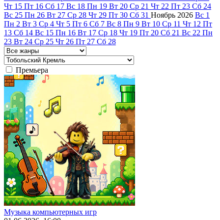
Чт
15
Пт
16
Сб
17
Вс
18
Пн
19
Вт
20
Ср
21
Чт
22
Пт
23
Сб
24
Вс
25
Пн
26
Вт
27
Ср
28
Чт
29
Пт
30
Сб
31
Ноябрь
2026
Вс
1
Пн
2
Вт
3
Ср
4
Чт
5
Пт
6
Сб
7
Вс
8
Пн
9
Вт
10
Ср
11
Чт
12
Пт
13
Сб
14
Вс
15
Пн
16
Вт
17
Ср
18
Чт
19
Пт
20
Сб
21
Вс
22
Пн
23
Вт
24
Ср
25
Чт
26
Пт
27
Сб
28
Премьера
Музыка компьютерных игр