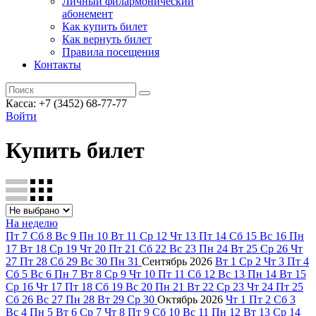
Личный филармонический
абонемент
Как купить билет
Как вернуть билет
Правила посещения
Контакты
Касса: +7 (3452)
68-77-77
Войти
Купить билет
На неделю
Пт
7
Сб
8
Вс
9
Пн
10
Вт
11
Ср
12
Чт
13
Пт
14
Сб
15
Вс
16
Пн
17
Вт
18
Ср
19
Чт
20
Пт
21
Сб
22
Вс
23
Пн
24
Вт
25
Ср
26
Чт
27
Пт
28
Сб
29
Вс
30
Пн
31
Сентябрь
2026
Вт
1
Ср
2
Чт
3
Пт
4
Сб
5
Вс
6
Пн
7
Вт
8
Ср
9
Чт
10
Пт
11
Сб
12
Вс
13
Пн
14
Вт
15
Ср
16
Чт
17
Пт
18
Сб
19
Вс
20
Пн
21
Вт
22
Ср
23
Чт
24
Пт
25
Сб
26
Вс
27
Пн
28
Вт
29
Ср
30
Октябрь
2026
Чт
1
Пт
2
Сб
3
Вс
4
Пн
5
Вт
6
Ср
7
Чт
8
Пт
9
Сб
10
Вс
11
Пн
12
Вт
13
Ср
14