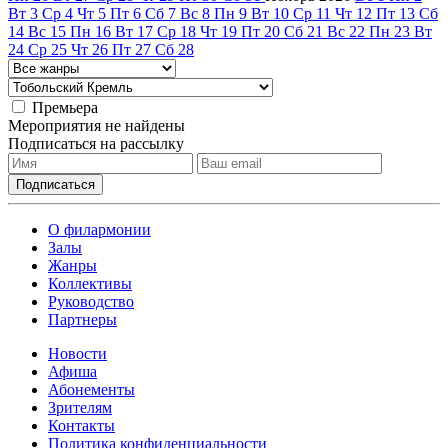
Вт
3
Ср
4
Чт
5
Пт
6
Сб
7
Вс
8
Пн
9
Вт
10
Ср
11
Чт
12
Пт
13
Сб
14
Вс
15
Пн
16
Вт
17
Ср
18
Чт
19
Пт
20
Сб
21
Вс
22
Пн
23
Вт
24
Ср
25
Чт
26
Пт
27
Сб
28
Премьера
Мероприятия не найдены
Подписаться на рассылку
О филармонии
Залы
Жанры
Коллективы
Руководство
Партнеры
Новости
Афиша
Абонементы
Зрителям
Контакты
Политика конфиденциальности