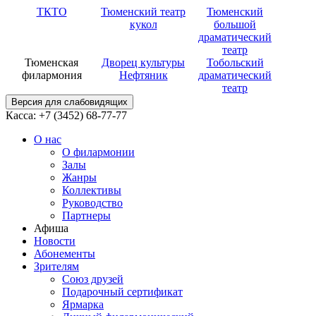
ТКТО
Тюменский театр
Тюменский
кукол
большой
драматический
театр
Тюменская
Дворец культуры
Тобольский
филармония
Нефтяник
драматический
театр
Версия для слабовидящих
Касса: +7 (3452)
68-77-77
О нас
О филармонии
Залы
Жанры
Коллективы
Руководство
Партнеры
Афиша
Новости
Абонементы
Зрителям
Союз друзей
Подарочный сертификат
Ярмарка