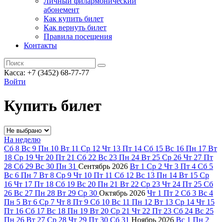
Личный филармонический
абонемент
Как купить билет
Как вернуть билет
Правила посещения
Контакты
Касса: +7 (3452)
68-77-77
Войти
Купить билет
На неделю
Сб
8
Вс
9
Пн
10
Вт
11
Ср
12
Чт
13
Пт
14
Сб
15
Вс
16
Пн
17
Вт
18
Ср
19
Чт
20
Пт
21
Сб
22
Вс
23
Пн
24
Вт
25
Ср
26
Чт
27
Пт
28
Сб
29
Вс
30
Пн
31
Сентябрь
2026
Вт
1
Ср
2
Чт
3
Пт
4
Сб
5
Вс
6
Пн
7
Вт
8
Ср
9
Чт
10
Пт
11
Сб
12
Вс
13
Пн
14
Вт
15
Ср
16
Чт
17
Пт
18
Сб
19
Вс
20
Пн
21
Вт
22
Ср
23
Чт
24
Пт
25
Сб
26
Вс
27
Пн
28
Вт
29
Ср
30
Октябрь
2026
Чт
1
Пт
2
Сб
3
Вс
4
Пн
5
Вт
6
Ср
7
Чт
8
Пт
9
Сб
10
Вс
11
Пн
12
Вт
13
Ср
14
Чт
15
Пт
16
Сб
17
Вс
18
Пн
19
Вт
20
Ср
21
Чт
22
Пт
23
Сб
24
Вс
25
Пн
26
Вт
27
Ср
28
Чт
29
Пт
30
Сб
31
Ноябрь
2026
Вс
1
Пн
2