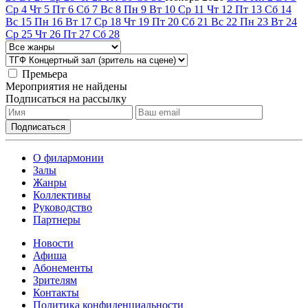
Ср
4
Чт
5
Пт
6
Сб
7
Вс
8
Пн
9
Вт
10
Ср
11
Чт
12
Пт
13
Сб
14
Вс
15
Пн
16
Вт
17
Ср
18
Чт
19
Пт
20
Сб
21
Вс
22
Пн
23
Вт
24
Ср
25
Чт
26
Пт
27
Сб
28
Премьера
Мероприятия не найдены
Подписаться на рассылку
О филармонии
Залы
Жанры
Коллективы
Руководство
Партнеры
Новости
Афиша
Абонементы
Зрителям
Контакты
Политика конфиденциальности