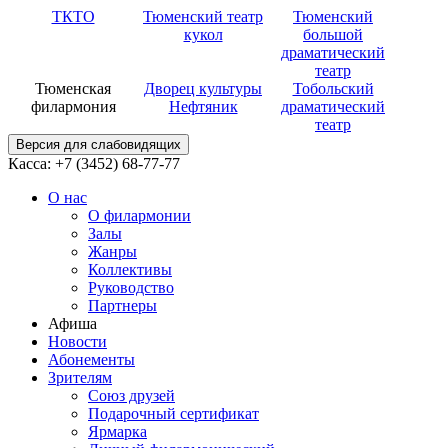
ТКТО
Тюменский театр
Тюменский
кукол
большой
драматический
театр
Тюменская
Дворец культуры
Тобольский
филармония
Нефтяник
драматический
театр
Версия для слабовидящих
Касса: +7 (3452)
68-77-77
О нас
О филармонии
Залы
Жанры
Коллективы
Руководство
Партнеры
Афиша
Новости
Абонементы
Зрителям
Союз друзей
Подарочный сертификат
Ярмарка