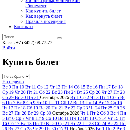
Личный филармонический
абонемент
Как купить билет
Как вернуть билет
Правила посещения
Контакты
Касса: +7 (3452)
68-77-77
Войти
Купить билет
На неделю
Вс
9
Пн
10
Вт
11
Ср
12
Чт
13
Пт
14
Сб
15
Вс
16
Пн
17
Вт
18
Ср
19
Чт
20
Пт
21
Сб
22
Вс
23
Пн
24
Вт
25
Ср
26
Чт
27
Пт
28
Сб
29
Вс
30
Пн
31
Сентябрь
2026
Вт
1
Ср
2
Чт
3
Пт
4
Сб
5
Вс
6
Пн
7
Вт
8
Ср
9
Чт
10
Пт
11
Сб
12
Вс
13
Пн
14
Вт
15
Ср
16
Чт
17
Пт
18
Сб
19
Вс
20
Пн
21
Вт
22
Ср
23
Чт
24
Пт
25
Сб
26
Вс
27
Пн
28
Вт
29
Ср
30
Октябрь
2026
Чт
1
Пт
2
Сб
3
Вс
4
Пн
5
Вт
6
Ср
7
Чт
8
Пт
9
Сб
10
Вс
11
Пн
12
Вт
13
Ср
14
Чт
15
Пт
16
Сб
17
Вс
18
Пн
19
Вт
20
Ср
21
Чт
22
Пт
23
Сб
24
Вс
25
Пн
26
Вт
27
Ср
28
Чт
29
Пт
30
Сб
31
Ноябрь
2026
Вс
1
Пн
2
Вт
3