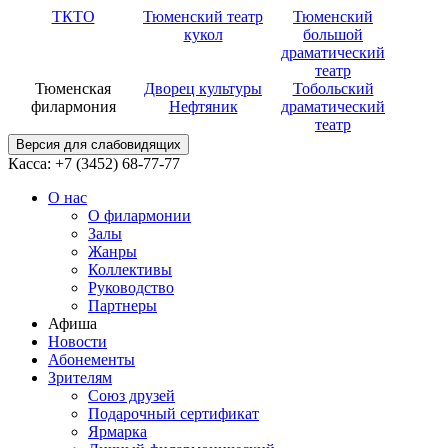
ТКТО
Тюменский театр
Тюменский
кукол
большой
драматический
театр
Тюменская
Дворец культуры
Тобольский
филармония
Нефтяник
драматический
театр
Версия для слабовидящих
Касса: +7 (3452)
68-77-77
О нас
О филармонии
Залы
Жанры
Коллективы
Руководство
Партнеры
Афиша
Новости
Абонементы
Зрителям
Союз друзей
Подарочный сертификат
Ярмарка