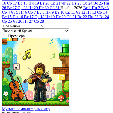
16
Сб
17
Вс
18
Пн
19
Вт
20
Ср
21
Чт
22
Пт
23
Сб
24
Вс
25
Пн
26
Вт
27
Ср
28
Чт
29
Пт
30
Сб
31
Ноябрь
2026
Вс
1
Пн
2
Вт
3
Ср
4
Чт
5
Пт
6
Сб
7
Вс
8
Пн
9
Вт
10
Ср
11
Чт
12
Пт
13
Сб
14
Вс
15
Пн
16
Вт
17
Ср
18
Чт
19
Пт
20
Сб
21
Вс
22
Пн
23
Вт
24
Ср
25
Чт
26
Пт
27
Сб
28
Премьера
Музыка компьютерных игр