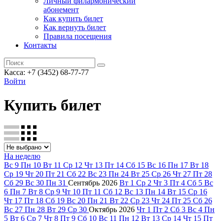
Личный филармонический
абонемент
Как купить билет
Как вернуть билет
Правила посещения
Контакты
Касса: +7 (3452)
68-77-77
Войти
Купить билет
На неделю
Вс
9
Пн
10
Вт
11
Ср
12
Чт
13
Пт
14
Сб
15
Вс
16
Пн
17
Вт
18
Ср
19
Чт
20
Пт
21
Сб
22
Вс
23
Пн
24
Вт
25
Ср
26
Чт
27
Пт
28
Сб
29
Вс
30
Пн
31
Сентябрь
2026
Вт
1
Ср
2
Чт
3
Пт
4
Сб
5
Вс
6
Пн
7
Вт
8
Ср
9
Чт
10
Пт
11
Сб
12
Вс
13
Пн
14
Вт
15
Ср
16
Чт
17
Пт
18
Сб
19
Вс
20
Пн
21
Вт
22
Ср
23
Чт
24
Пт
25
Сб
26
Вс
27
Пн
28
Вт
29
Ср
30
Октябрь
2026
Чт
1
Пт
2
Сб
3
Вс
4
Пн
5
Вт
6
Ср
7
Чт
8
Пт
9
Сб
10
Вс
11
Пн
12
Вт
13
Ср
14
Чт
15
Пт