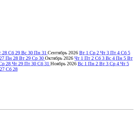
т
28
Сб
29
Вс
30
Пн
31
Сентябрь
2026
Вт
1
Ср
2
Чт
3
Пт
4
Сб
5
27
Пн
28
Вт
29
Ср
30
Октябрь
2026
Чт
1
Пт
2
Сб
3
Вс
4
Пн
5
Вт
Ср
28
Чт
29
Пт
30
Сб
31
Ноябрь
2026
Вс
1
Пн
2
Вт
3
Ср
4
Чт
5
27
Сб
28