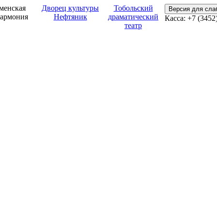
менская
Дворец культуры
Тобольский
Версия для сл
армония
Нефтяник
драматический
Касса: +7 (3452
театр