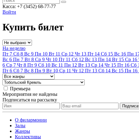
Касса: +7 (3452)
68-77-77
Войти
Купить билет
На неделю
Пт
7
Сб
8
Вс
9
Пн
10
Вт
11
Ср
12
Чт
13
Пт
14
Сб
15
Вс
16
Пн
1
Вс
6
Пн
7
Вт
8
Ср
9
Чт
10
Пт
11
Сб
12
Вс
13
Пн
14
Вт
15
Ср
16
6
Ср
7
Чт
8
Пт
9
Сб
10
Вс
11
Пн
12
Вт
13
Ср
14
Чт
15
Пт
16
Сб
Пт
6
Сб
7
Вс
8
Пн
9
Вт
10
Ср
11
Чт
12
Пт
13
Сб
14
Вс
15
Пн
16
Премьера
Мероприятия не найдены
Подписаться на рассылку
О филармонии
Залы
Жанры
Коллективы