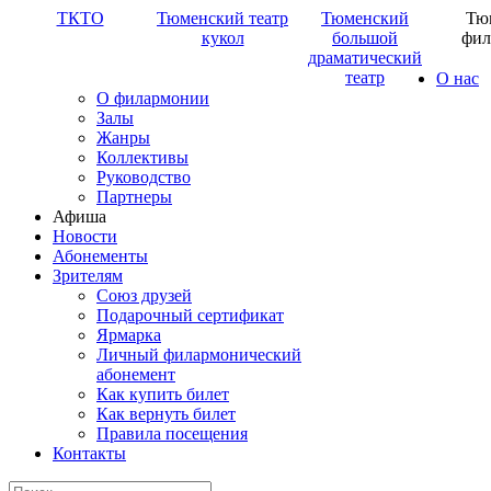
ТКТО
Тюменский театр
Тюменский
Тю
кукол
большой
фил
драматический
театр
О нас
О филармонии
Залы
Жанры
Коллективы
Руководство
Партнеры
Афиша
Новости
Абонементы
Зрителям
Союз друзей
Подарочный сертификат
Ярмарка
Личный филармонический
абонемент
Как купить билет
Как вернуть билет
Правила посещения
Контакты