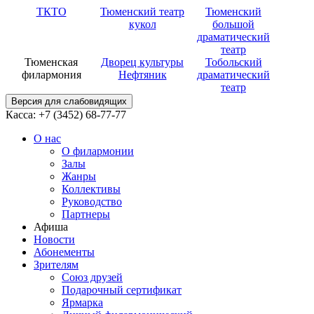
ТКТО
Тюменский театр
Тюменский
кукол
большой
драматический
театр
Тюменская
Дворец культуры
Тобольский
филармония
Нефтяник
драматический
театр
Версия для слабовидящих
Касса: +7 (3452)
68-77-77
О нас
О филармонии
Залы
Жанры
Коллективы
Руководство
Партнеры
Афиша
Новости
Абонементы
Зрителям
Союз друзей
Подарочный сертификат
Ярмарка