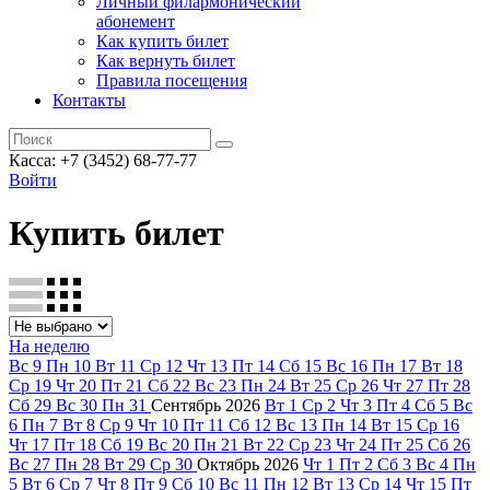
Личный филармонический
абонемент
Как купить билет
Как вернуть билет
Правила посещения
Контакты
Касса: +7 (3452)
68-77-77
Войти
Купить билет
На неделю
Вс
9
Пн
10
Вт
11
Ср
12
Чт
13
Пт
14
Сб
15
Вс
16
Пн
17
Вт
18
Ср
19
Чт
20
Пт
21
Сб
22
Вс
23
Пн
24
Вт
25
Ср
26
Чт
27
Пт
28
Сб
29
Вс
30
Пн
31
Сентябрь
2026
Вт
1
Ср
2
Чт
3
Пт
4
Сб
5
Вс
6
Пн
7
Вт
8
Ср
9
Чт
10
Пт
11
Сб
12
Вс
13
Пн
14
Вт
15
Ср
16
Чт
17
Пт
18
Сб
19
Вс
20
Пн
21
Вт
22
Ср
23
Чт
24
Пт
25
Сб
26
Вс
27
Пн
28
Вт
29
Ср
30
Октябрь
2026
Чт
1
Пт
2
Сб
3
Вс
4
Пн
5
Вт
6
Ср
7
Чт
8
Пт
9
Сб
10
Вс
11
Пн
12
Вт
13
Ср
14
Чт
15
Пт