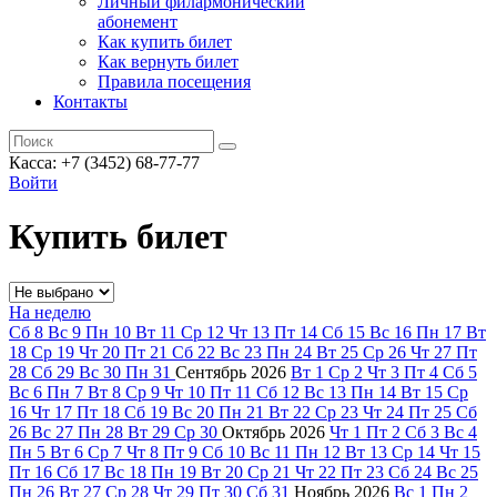
Личный филармонический
абонемент
Как купить билет
Как вернуть билет
Правила посещения
Контакты
Касса: +7 (3452)
68-77-77
Войти
Купить билет
На неделю
Сб
8
Вс
9
Пн
10
Вт
11
Ср
12
Чт
13
Пт
14
Сб
15
Вс
16
Пн
17
Вт
18
Ср
19
Чт
20
Пт
21
Сб
22
Вс
23
Пн
24
Вт
25
Ср
26
Чт
27
Пт
28
Сб
29
Вс
30
Пн
31
Сентябрь
2026
Вт
1
Ср
2
Чт
3
Пт
4
Сб
5
Вс
6
Пн
7
Вт
8
Ср
9
Чт
10
Пт
11
Сб
12
Вс
13
Пн
14
Вт
15
Ср
16
Чт
17
Пт
18
Сб
19
Вс
20
Пн
21
Вт
22
Ср
23
Чт
24
Пт
25
Сб
26
Вс
27
Пн
28
Вт
29
Ср
30
Октябрь
2026
Чт
1
Пт
2
Сб
3
Вс
4
Пн
5
Вт
6
Ср
7
Чт
8
Пт
9
Сб
10
Вс
11
Пн
12
Вт
13
Ср
14
Чт
15
Пт
16
Сб
17
Вс
18
Пн
19
Вт
20
Ср
21
Чт
22
Пт
23
Сб
24
Вс
25
Пн
26
Вт
27
Ср
28
Чт
29
Пт
30
Сб
31
Ноябрь
2026
Вс
1
Пн
2