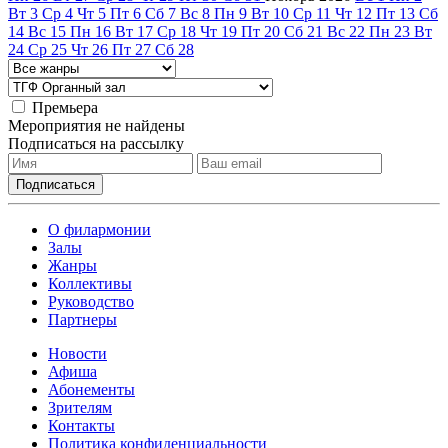
Вт
3
Ср
4
Чт
5
Пт
6
Сб
7
Вс
8
Пн
9
Вт
10
Ср
11
Чт
12
Пт
13
Сб
14
Вс
15
Пн
16
Вт
17
Ср
18
Чт
19
Пт
20
Сб
21
Вс
22
Пн
23
Вт
24
Ср
25
Чт
26
Пт
27
Сб
28
Премьера
Мероприятия не найдены
Подписаться на рассылку
О филармонии
Залы
Жанры
Коллективы
Руководство
Партнеры
Новости
Афиша
Абонементы
Зрителям
Контакты
Политика конфиденциальности