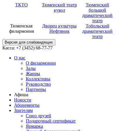
ТКТО
Тюменский театр
Тюменский
кукол
большой
драматический
театр
Тюменская
Дворец культуры
Тобольский
филармония
Нефтяник
драматический
театр
Версия для слабовидящих
Касса: +7 (3452)
68-77-77
О нас
О филармонии
Залы
Жанры
Коллективы
Руководство
Партнеры
Афиша
Новости
Абонементы
Зрителям
Союз друзей
Подарочный сертификат
Ярмарка