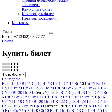
Личный филармонический
абонемент
Как купить билет
Как вернуть билет
Правила посещения
Контакты
Касса: +7 (3452)
68-77-77
Войти
Купить билет
На неделю
Вс
9
Пн
10
Вт
11
Ср
12
Чт
13
Пт
14
Сб
15
Вс
16
Пн
17
Вт
18
Ср
19
Чт
20
Пт
21
Сб
22
Вс
23
Пн
24
Вт
25
Ср
26
Чт
27
Пт
28
Сб
29
Вс
30
Пн
31
Сентябрь
2026
Вт
1
Ср
2
Чт
3
Пт
4
Сб
5
Вс
6
Пн
7
Вт
8
Ср
9
Чт
10
Пт
11
Сб
12
Вс
13
Пн
14
Вт
15
Ср
16
Чт
17
Пт
18
Сб
19
Вс
20
Пн
21
Вт
22
Ср
23
Чт
24
Пт
25
Сб
26
Вс
27
Пн
28
Вт
29
Ср
30
Октябрь
2026
Чт
1
Пт
2
Сб
3
Вс
4
Пн
5
Вт
6
Ср
7
Чт
8
Пт
9
Сб
10
Вс
11
Пн
12
Вт
13
Ср
14
Чт
15
Пт