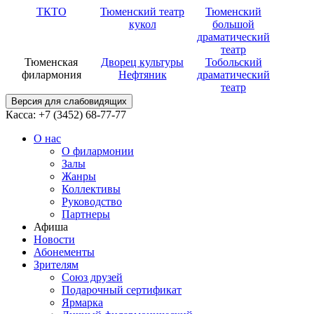
ТКТО
Тюменский театр
Тюменский
кукол
большой
драматический
театр
Тюменская
Дворец культуры
Тобольский
филармония
Нефтяник
драматический
театр
Версия для слабовидящих
Касса: +7 (3452)
68-77-77
О нас
О филармонии
Залы
Жанры
Коллективы
Руководство
Партнеры
Афиша
Новости
Абонементы
Зрителям
Союз друзей
Подарочный сертификат
Ярмарка