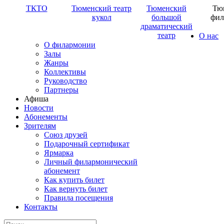
ТКТО
Тюменский театр
Тюменский
Тю
кукол
большой
фил
драматический
театр
О нас
О филармонии
Залы
Жанры
Коллективы
Руководство
Партнеры
Афиша
Новости
Абонементы
Зрителям
Союз друзей
Подарочный сертификат
Ярмарка
Личный филармонический
абонемент
Как купить билет
Как вернуть билет
Правила посещения
Контакты