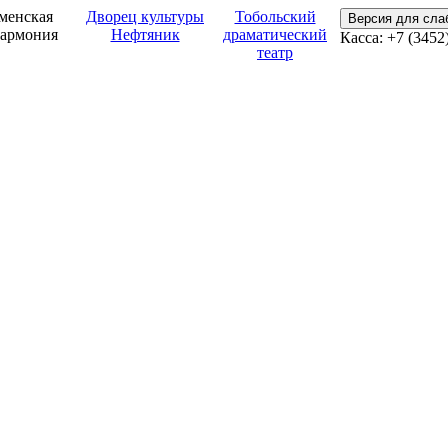
менская
Дворец культуры
Тобольский
Версия для сл
армония
Нефтяник
драматический
Касса: +7 (3452
театр