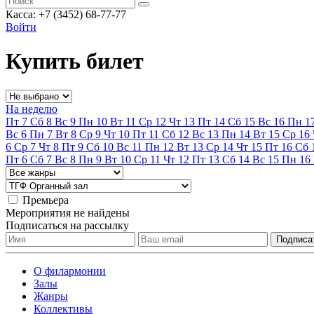
Касса: +7 (3452)
68-77-77
Войти
Купить билет
На неделю
Пт
7
Сб
8
Вс
9
Пн
10
Вт
11
Ср
12
Чт
13
Пт
14
Сб
15
Вс
16
Пн
1
Вс
6
Пн
7
Вт
8
Ср
9
Чт
10
Пт
11
Сб
12
Вс
13
Пн
14
Вт
15
Ср
16
6
Ср
7
Чт
8
Пт
9
Сб
10
Вс
11
Пн
12
Вт
13
Ср
14
Чт
15
Пт
16
Сб
Пт
6
Сб
7
Вс
8
Пн
9
Вт
10
Ср
11
Чт
12
Пт
13
Сб
14
Вс
15
Пн
16
Премьера
Мероприятия не найдены
Подписаться на рассылку
О филармонии
Залы
Жанры
Коллективы