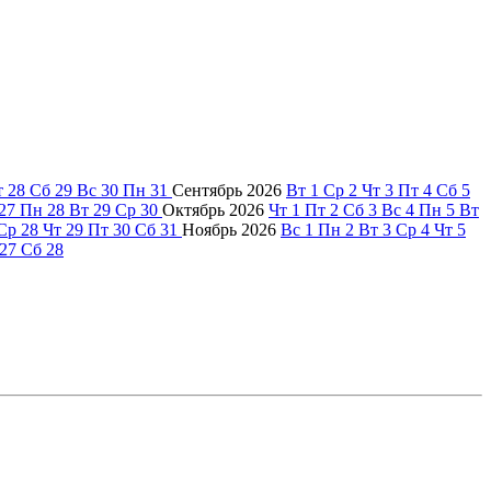
т
28
Сб
29
Вс
30
Пн
31
Сентябрь
2026
Вт
1
Ср
2
Чт
3
Пт
4
Сб
5
27
Пн
28
Вт
29
Ср
30
Октябрь
2026
Чт
1
Пт
2
Сб
3
Вс
4
Пн
5
Вт
Ср
28
Чт
29
Пт
30
Сб
31
Ноябрь
2026
Вс
1
Пн
2
Вт
3
Ср
4
Чт
5
27
Сб
28