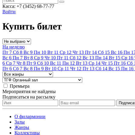
Касса: +7 (3452)
68-77-77
Войти
Купить билет
На неделю
Пт
7
Сб
8
Вс
9
Пн
10
Вт
11
Ср
12
Чт
13
Пт
14
Сб
15
Вс
16
Пн
1
Вс
6
Пн
7
Вт
8
Ср
9
Чт
10
Пт
11
Сб
12
Вс
13
Пн
14
Вт
15
Ср
16
6
Ср
7
Чт
8
Пт
9
Сб
10
Вс
11
Пн
12
Вт
13
Ср
14
Чт
15
Пт
16
Сб
Пт
6
Сб
7
Вс
8
Пн
9
Вт
10
Ср
11
Чт
12
Пт
13
Сб
14
Вс
15
Пн
16
Премьера
Мероприятия не найдены
Подписаться на рассылку
О филармонии
Залы
Жанры
Коллективы