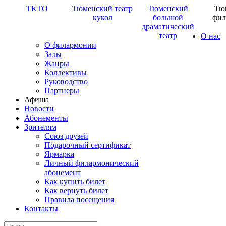
ТКТО
Тюменский театр
Тюменский
Тю
кукол
большой
фил
драматический
театр
О нас
О филармонии
Залы
Жанры
Коллективы
Руководство
Партнеры
Афиша
Новости
Абонементы
Зрителям
Союз друзей
Подарочный сертификат
Ярмарка
Личный филармонический
абонемент
Как купить билет
Как вернуть билет
Правила посещения
Контакты