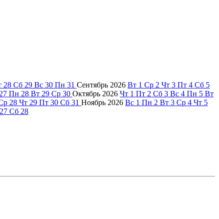
т
28
Сб
29
Вс
30
Пн
31
Сентябрь
2026
Вт
1
Ср
2
Чт
3
Пт
4
Сб
5
27
Пн
28
Вт
29
Ср
30
Октябрь
2026
Чт
1
Пт
2
Сб
3
Вс
4
Пн
5
Вт
Ср
28
Чт
29
Пт
30
Сб
31
Ноябрь
2026
Вс
1
Пн
2
Вт
3
Ср
4
Чт
5
27
Сб
28