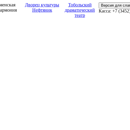
менская
Дворец культуры
Тобольский
Версия для сл
армония
Нефтяник
драматический
Касса: +7 (3452
театр